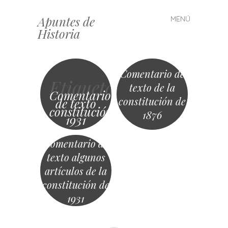
Apuntes de
MENÚ
Saltar
Historia
al
contenido
Comentario de
Etiqueta
texto de la
Comentario
constitución de
de texto
constitución
1876
1931
Comentario de
texto algunos
artículos de la
constitución de
1931