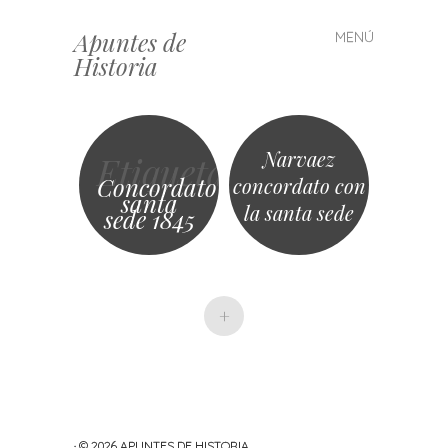
Apuntes de
MENÚ
Saltar
Historia
al
contenido
Narvaez
Etiqueta
Concordato
concordato con
santa
la santa sede
sede 1845
+
· © 2026
APUNTES DE HISTORIA