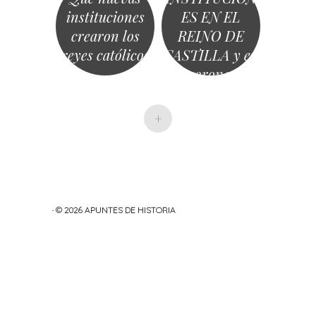
instituciones
ES EN EL
crearon los
REINO DE
reyes católicos
CASTILLA y en
la corona de
aragon
+
· © 2026
APUNTES DE HISTORIA