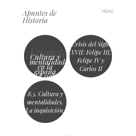
Apuntes de
MENÚ
Saltar
Historia
al
contenido
Crisis del Siglo
Etiqueta
XVII: Felipe III,
Cultura y
Felipe IV y
mentalidades
en la
Carlos II
españa
del siglo
xvi. la
inquisición
8.5. Cultura y
mentalidades.
La inquisición.