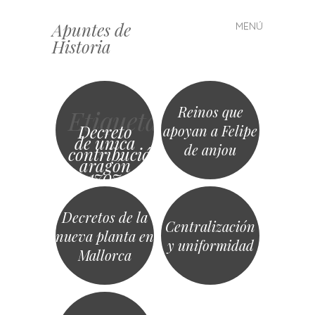
Apuntes de
MENÚ
Saltar
Historia
al
contenido
Reinos que
Etiqueta
Decreto
apoyan a Felipe
de unica
de anjou
contribución
aragón
1707
Decretos de la
Centralización
nueva planta en
y uniformidad
Mallorca