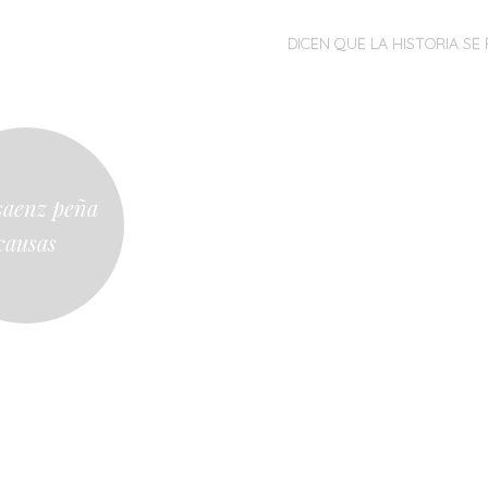
MENÚ
SALTAR
DICEN QUE LA HISTORIA SE 
AL
CONTENIDO
saenz peña
causas