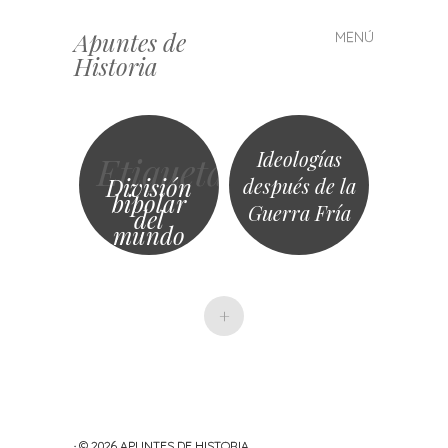
Apuntes de
MENÚ
Saltar
Historia
al
contenido
Ideologías
Etiqueta
División
después de la
bipolar
Guerra Fría
del
mundo
+
· © 2026
APUNTES DE HISTORIA