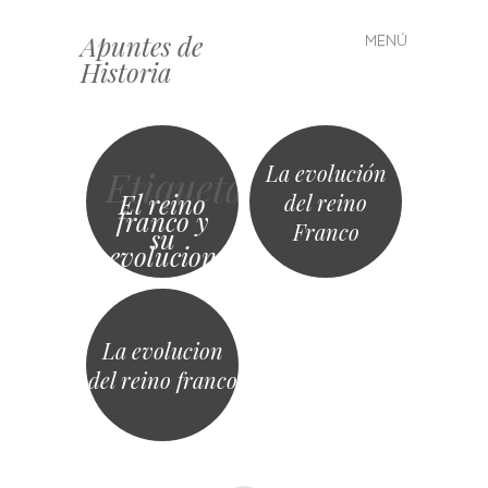
Apuntes de
MENÚ
Saltar
Historia
al
contenido
La evolución
Etiqueta
El reino
del reino
franco y
Franco
su
evolucion
La evolucion
del reino franco