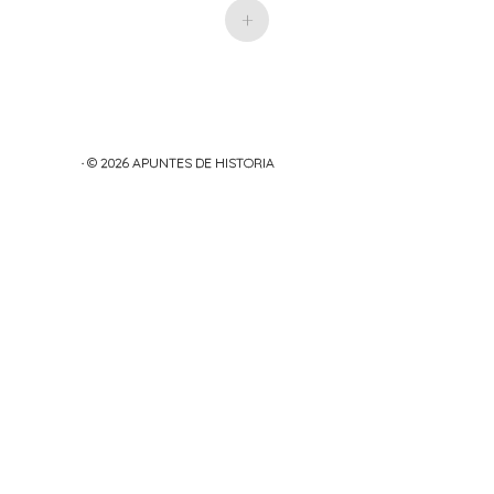
+
es publicas y el
avance hacia el
estado del
bienestar
· © 2026
APUNTES DE HISTORIA