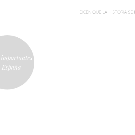
MENÚ
SALTAR
DICEN QUE LA HISTORIA SE 
AL
CONTENIDO
 importantes
 España