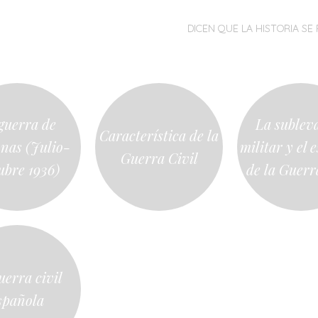
MENÚ
SALTAR
DICEN QUE LA HISTORIA SE 
AL
CONTENIDO
guerra de
La sublev
Característica de la
nas (Julio-
militar y el e
Guerra Civil
ubre 1936)
de la Guerr
uerra civil
spañola