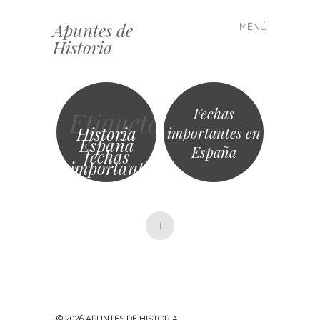
Apuntes de
MENÚ
Saltar
Historia
al
contenido
Fechas
Etiqueta
Historia
importantes en
España
España
fechas
importantes
+
· © 2026
APUNTES DE HISTORIA