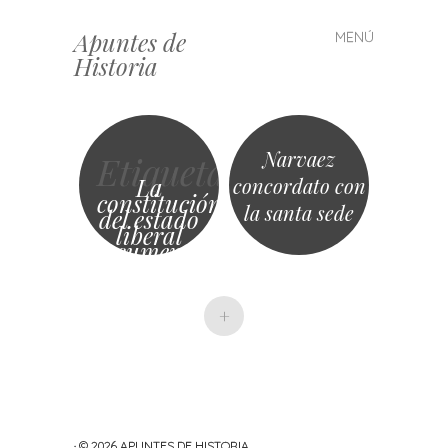
Apuntes de
MENÚ
Saltar
Historia
al
contenido
Narvaez
Etiqueta
La
concordato con
constitución
la santa sede
del estado
liberal
resumenes
+
· © 2026
APUNTES DE HISTORIA