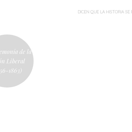
MENÚ
SALTAR
DICEN QUE LA HISTORIA SE 
AL
CONTENIDO
emonía de la
ón Liberal
856-1863)