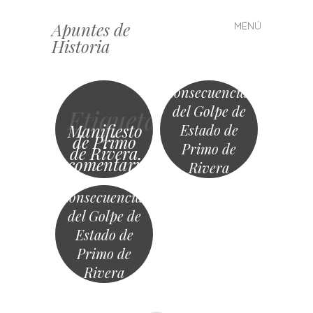
Apuntes de
MENÚ
Saltar
Historia
al
contenido
Consecuencias
del Golpe de
Etiqueta
Manifiesto
Estado de
de Primo
Primo de
de Rivera
comentario
Rivera
Consecuencias
del Golpe de
Estado de
Primo de
Rivera