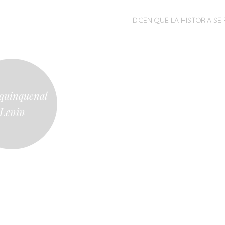
MENÚ
SALTAR
DICEN QUE LA HISTORIA SE 
AL
CONTENIDO
 quinquenal
Lenin