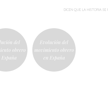
MENÚ
SALTAR
DICEN QUE LA HISTORIA SE 
AL
CONTENIDO
lución del
Evolución del
ento obrero
movimiento obrero
 España
en España