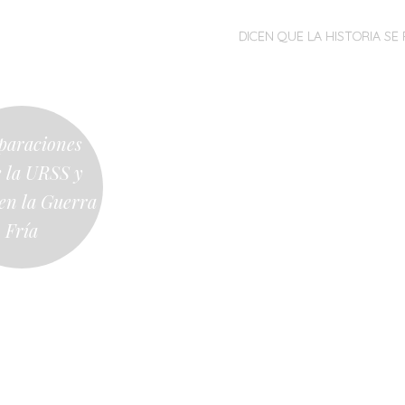
MENÚ
SALTAR
DICEN QUE LA HISTORIA SE 
AL
CONTENIDO
araciones
e la URSS y
n la Guerra
Fría