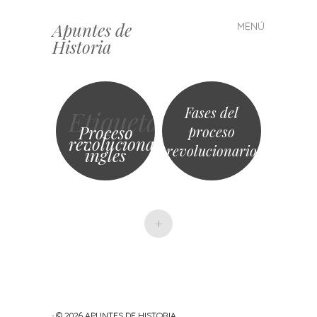
Apuntes de
MENÚ
Saltar
Historia
al
contenido
Fases del
Etiqueta
Proceso
proceso
revolucionario
revolucionario
ingles
+
· © 2026
APUNTES DE HISTORIA