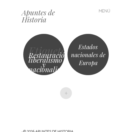
Apuntes de
MENÚ
Saltar
Historia
al
contenido
Estados
Etiqueta
Restauración
nacionales de
liberalismo
Europa
y
nacionalismo
+
· © 2026
APUNTES DE HISTORIA