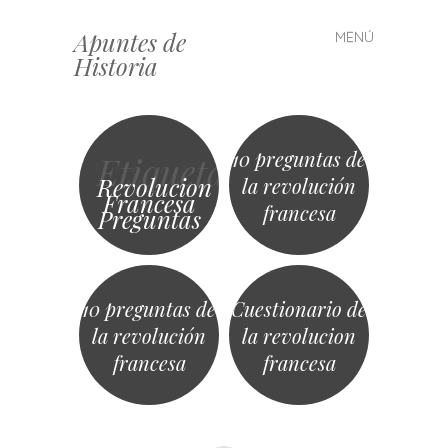
Apuntes de
MENÚ
Saltar
Historia
al
contenido
10 preguntas de
Etiqueta
Revolucion
la revolución
Francesa
francesa
Preguntas
10 preguntas de
Cuestionario de
la revolución
la revolucion
francesa
francesa