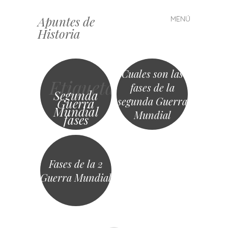
Apuntes de
MENÚ
Saltar
Historia
al
contenido
Cuales son las
Etiqueta
fases de la
Segunda
segunda Guerra
Guerra
Mundial
Mundial
fases
Fases de la 2
Guerra Mundial