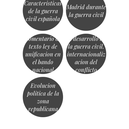
guerra y luego
Caracteristicas
Madrid durante
se procedería a
de la guerra
la guerra civil
la detención y
civil española
eliminación de
los principales
Comentario de
El desarrollo de
texto ley de
la guerra civil.
unificacion en
internacionaliz
el bando
acion del
nacional
conflicto
Evolucion
politica de la
zona
republicana