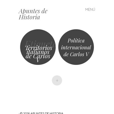
Apuntes de
MENÚ
Saltar
Historia
al
contenido
Política
Etiqueta
Territorios
internacional
italianos
de Carlos V
de Carlos
V
+
· © 2026
APUNTES DE HISTORIA