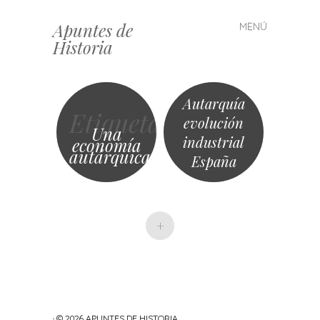
Apuntes de
MENÚ
Saltar
Historia
al
contenido
Autarquía
Etiqueta
evolución
Una
industrial
economía
autárquica
España
+
· © 2026
APUNTES DE HISTORIA