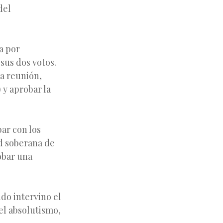
del
a por
sus dos votos.
la reunión,
 y aprobar la
ar con los
ad soberana de
obar una
do intervino el
el absolutismo,