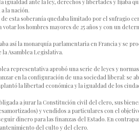
a igualdad ante la ley, derechos y libertades y fijaba q
a la nación.
o de esta soberanía quedaba limitado por el sufragio cen
n votar los hombres mayores de 25 años y con un deter
aba así la monarquía parlamentaria en Francia y se proc
 la Asamblea Legislativa.
lea representativa aprobó una serie de leyes y norma
nzar en la configuración de una sociedad liberal: se ab
plantó la libertad económica y la igualdad de los ciud
bligada a jurar la Constitución civil del clero, sus bien
samortizados) y vendidos a particulares con el objetiv
eguir dinero para las finanzas del Estado. En contrapar
ntenimiento del culto y del clero.