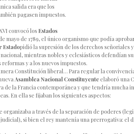
nica salida era que los
también pagasen impuestos.
 XVI convocó los
Estados
 de mayo de 1789, el único organismo que podía aproba
r Estado
pidió la supresión
de los derechos señoriales y
 nacional, mientras nobles y eclesiásticos defendían sus
s reformas y a los nuevos impuestos.
imera Constitución liberal… Para regular la convivencia
 nueva
Asamblea Nacional Constituyente
elaboró una C
era de la Francia contemporánea y que tendría mucha in
as. En ella se fijaban los siguientes aspectos:
e organizaba a través de la separación de poderes (legi
 judicial), si bien el rey mantenía una prerrogativa: el 