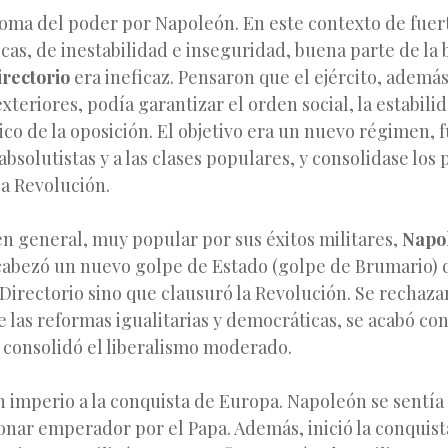
toma del poder por Napoleón. En este contexto de fuer
ticas, de inestabilidad e inseguridad, buena parte de la
irectorio
era ineficaz. Pensaron que el ejército, ademá
exteriores, podía garantizar el orden social, la estabil
tico de la oposición. El objetivo era un nuevo régimen, 
absolutistas y a las clases populares, y consolidase los
a Revolución.
en general, muy popular por sus éxitos militares,
Napo
cabezó un nuevo golpe de Estado (golpe de Brumario) 
Directorio sino que clausuró la Revolución. Se rechaz
 las reformas igualitarias y democráticas, se acabó co
e consolidó el liberalismo moderado.
n imperio a la conquista de Europa. Napoleón se sentía
onar emperador por el Papa. Además, inició la conquis