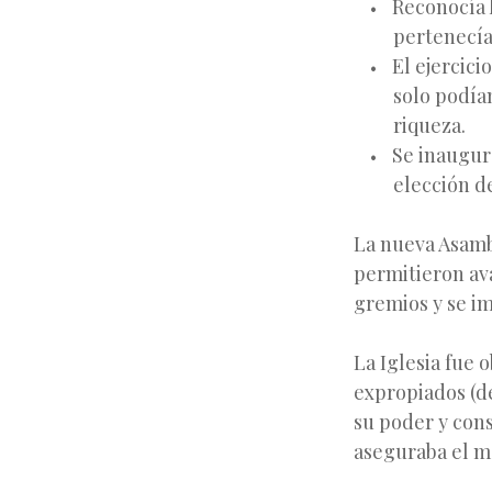
Reconocía l
pertenecía 
El ejercici
solo podía
riqueza.
Se inaugur
elección de
La nueva Asamb
permitieron ava
gremios y se im
La Iglesia fue o
expropiados (de
su poder y cons
aseguraba el ma