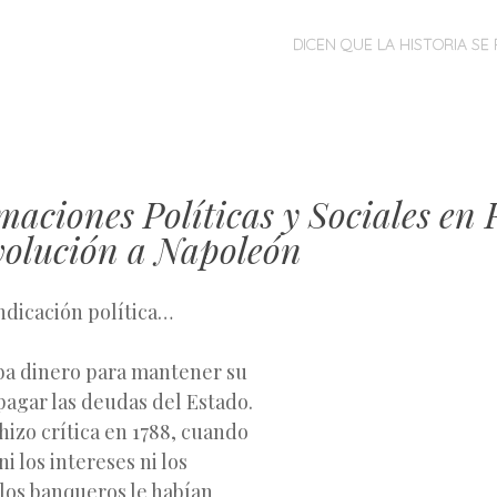
MENÚ
SALTAR
DICEN QUE LA HISTORIA SE 
AL
CONTENIDO
aciones Políticas y Sociales en 
volución a Napoleón
ndicación política…
aba dinero para mantener su
 pagar las deudas del Estado.
 hizo crítica en 1788, cuando
i los intereses ni los
los banqueros le habían