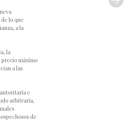
»
nueva
 de lo que
ñanza, a la
a, la
un precio máximo
cían a las
utoritaria e
udo arbitraria,
unales
 sospechosos de