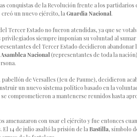
as conquistas de la Revolución frente a los partidarios 
 creó un nuevo ejército, la
Guardia Nacional
.
del Tercer Estado no fueron atendidas, ya que se votab
 privilegiados siempre imponían su voluntad al sumar 
epresentantes del Tercer Estado decidieron abandonar 
n
Asamblea Nacional
(representantes de toda la nación)
ersona.
 pabellón de Versalles (Jeu de Paume), decidieron acab
onstruir un nuevo sistema político basado en la volunt
e se comprometieron a mantenerse reunidos hasta apr
os amenazaron con usar el ejército y fue entonces cuan
 El 14 de julio asaltó la prisión de la
Bastilla
, símbolo d