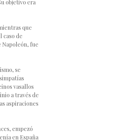
Su objetivo era
 mientras que
l caso de
e Napoleón, fue
ismo, se
simpatías
einos vasallos
inio a través de
las aspiraciones
onces, empezó
 tenía en España