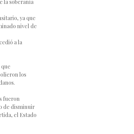
ue la soberanía
sitario, ya que
minado nivel de
edió a la
s que
olieron los
adanos.
es fueron
o de disminuir
tida, el Estado