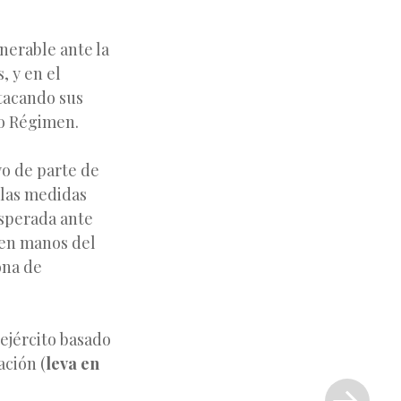
nerable ante la
, y en el
tacando sus
uo Régimen.
yo de parte de
 las medidas
esperada ante
 en manos del
ona de
 ejército basado
ación (
leva en
Siguiente
entrada