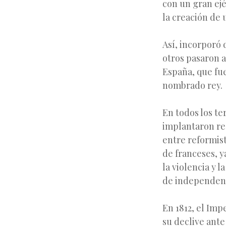
con un gran ejé
la creación de 
Así, incorporó 
otros pasaron a
España, que fu
nombrado rey.
En todos los te
implantaron re
entre reformist
de franceses, y
la violencia y l
de independenc
En 1812, el Im
su declive ante