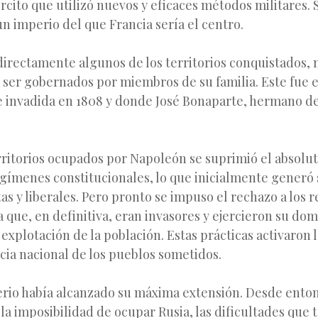
rcito que utilizó nuevos y eficaces métodos militares. 
un imperio del que Francia sería el centro.
directamente algunos de los territorios conquistados,
 ser gobernados por miembros de su familia. Este fue e
e invadida en 1808 y donde José Bonaparte, hermano d
rritorios ocupados por Napoleón se suprimió el absolut
gímenes constitucionales, lo que inicialmente generó 
as y liberales. Pero pronto se impuso el rechazo a los r
a que, en definitiva, eran invasores y ejercieron su dom
a explotación de la población. Estas prácticas activaron 
ia nacional de los pueblos sometidos.
perio había alcanzado su máxima extensión. Desde ent
 la imposibilidad de ocupar Rusia, las dificultades que