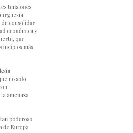
tes tensiones
 burguesía
s de consolidar
idad económica y
fuerte, que
 principios más
león
que no solo
aron
n la amenaza
 tan poderoso
ta de Europa