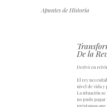
Apuntes de Historia
Transform
De la Re
Derivó en reivi
El rey necesit
nivel de vida y
La situación se
no pudo pagar n
préstamos que 