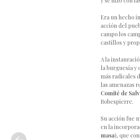
y se hizo con la
Era un hecho in
acción del pueb
campo los camp
castillos y pro
A la instauraci
la burguesía y 
más radicales d
las amenazas re
Comité de Salv
Robespierre.
Su acción fue m
en la incorpora
«
masa
), que con
Entrada