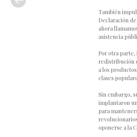
anterior
También impuls
Declaración de 
ahora llamamos d
asistencia públ
Por otra parte
redistribución 
a los productos
clases populare
Sin embargo, s
implantaron un 
para mantenerse
revolucionarios
oponerse a la 