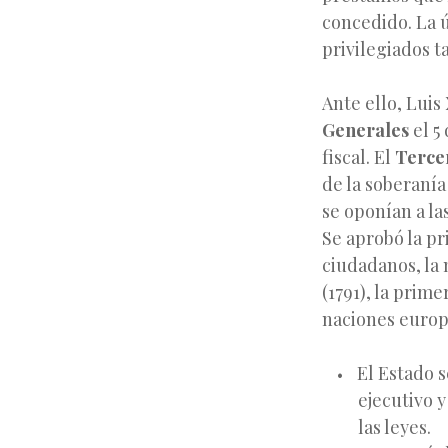
concedido. La ú
privilegiados 
Ante ello, Luis
Generales
el 5
fiscal. El
Terce
de la soberanía
se oponían a la
Se aprobó la pr
ciudadanos, la
(1791), la prim
naciones europe
El Estado s
ejecutivo y
las leyes.