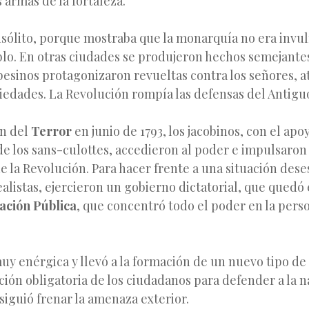
s armas de la fortaleza.
sólito, porque mostraba que la monarquía no era invul
lo. En otras ciudades se produjeron hechos semejantes
esinos protagonizaron revueltas contra los señores, a
piedades. La Revolución rompía las defensas del Antig
ón del
Terror
en junio de 1793, los jacobinos, con el apo
de los sans-culottes, accedieron al poder e impulsaron
e la Revolución. Para hacer frente a una situación des
alistas, ejercieron un gobierno dictatorial, que quedó
ación Pública
, que concentró todo el poder en la pers
uy enérgica y llevó a la formación de un nuevo tipo de
ción obligatoria de los ciudadanos para defender a la n
siguió frenar la amenaza exterior.