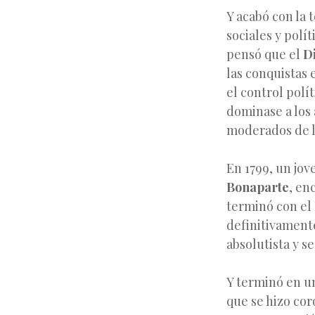
Y acabó con la 
sociales y polí
pensó que el
D
las conquistas 
el control polí
dominase a los 
moderados de l
En 1799, un jov
Bonaparte
, en
terminó con el 
definitivamente
absolutista y s
Y terminó en u
que se hizo cor