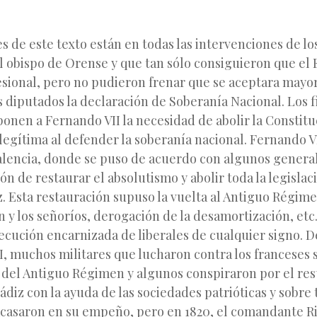
 de este texto están en todas las intervenciones de los
l obispo de Orense y que tan sólo consiguieron que el 
esional, pero no pudieron frenar que se aceptara mayo
s diputados la declaración de Soberanía Nacional. Los 
onen a Fernando VII la necesidad de abolir la Constitu
ilegítima al defender la soberanía nacional. Fernando V
alencia, donde se puso de acuerdo con algunos general
ión de restaurar el absolutismo y abolir toda la legislac
. Esta restauración supuso la vuelta al Antiguo Régime
ón y los señoríos, derogación de la desamortización, etc.
ecución encarnizada de liberales de cualquier signo. D
, muchos militares que lucharon contra los franceses 
n del Antiguo Régimen y algunos conspiraron por el re
Cádiz con la ayuda de las sociedades patrióticas y sobre 
casaron en su empeño, pero en 1820, el comandante Ri