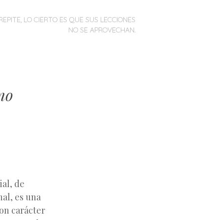
REPITE, LO CIERTO ES QUE SUS LECCIONES
NO SE APROVECHAN.
mo
ial, de
nal, es una
Con carácter