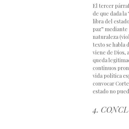
El tercer párra
de que dada la 
libra del estad
paz” mediante 
naturaleza (vi
texto se habla d
viene de Dios, 
queda legitimad
continuos pronu
vida política e
convocar Cortes
estado no pued
4. CONC