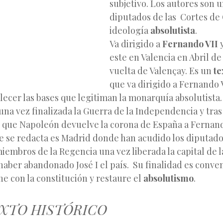
subjetivo. Los autores son 
diputados de las Cortes de
ideología
absolutista
.
Va dirigido a
Fernando VII
y
este en Valencia en Abril de 
vuelta de Valençay. Es un
te
que va dirigido a Fernando 
ecer las bases que legitiman la monarquía absolutista
 una vez finalizada la Guerra de la Independencia y tras
l que Napoleón devuelve la corona de España a Fernand
e se redacta es Madrid donde han acudido los diputado
miembros de la Regencia una vez liberada la capital de 
 haber abandonado José I el país. Su finalidad es conv
e con la constitución y restaure el
absolutismo
.
EXTO HISTÓRICO