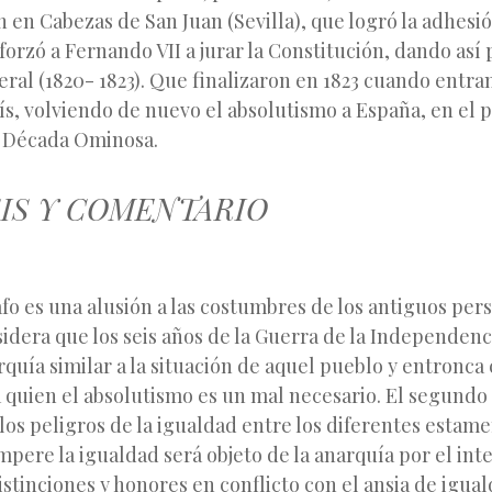
 en Cabezas de San Juan (Sevilla), que logró la adhesió
forzó a Fernando VII a jurar la Constitución, dando así 
eral (1820- 1823). Que finalizaron en 1823 cuando entran
ís, volviendo de nuevo el absolutismo a España, en el 
 Década Ominosa.
SIS Y COMENTARIO
fo es una alusión a las costumbres de los antiguos pers
idera que los seis años de la Guerra de la Independenc
quía similar a la situación de aquel pueblo y entronca 
quien el absolutismo es un mal necesario. El segundo 
los peligros de la igualdad entre los diferentes estame
pere la igualdad será objeto de la anarquía por el int
istinciones y honores en conflicto con el ansia de igua