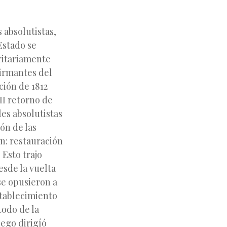
 absolutistas,
Estado se
ritariamente
firmantes del
ción de 1812
II retorno de
es absolutistas
ión de las
n: restauración
 Esto trajo
esde la vuelta
se opusieron a
stablecimiento
todo de la
ego dirigíó