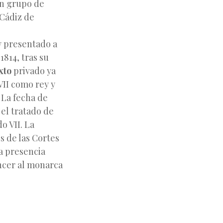
un grupo de
 Cádiz de
 presentado a
1814, tras su
xto
privado ya
VII como rey y
. La fecha
de
 el tratado de
o VII. La
s de las Cortes
la presencia
encer al monarca