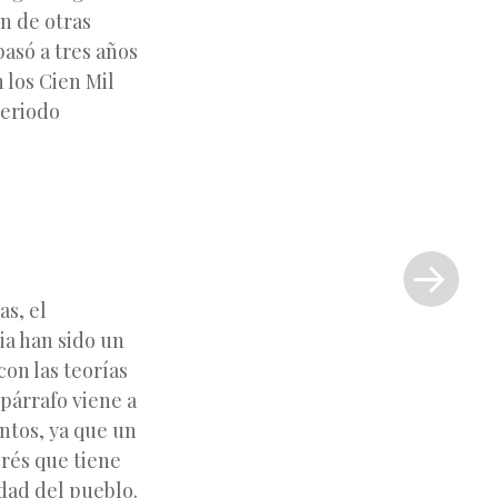
n de otras
pasó a tres años
 los Cien Mil
periodo
Siguiente
entrada
»
as, el
ia han sido un
con las teorías
párrafo viene a
ntos, ya que un
erés que tiene
ldad del pueblo.