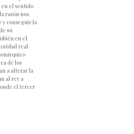
 en el sentido
la razón nos
r y conseguir la
de su
mbién en el
toridad real
 monárquico
ea de los
n a alterar la
n al rey a
donde el tercer