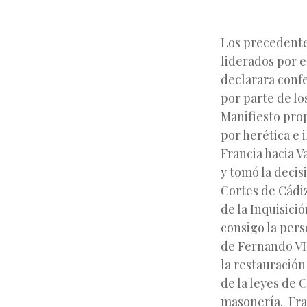
Los precedentes
liderados por e
declarara conf
por parte de lo
Manifiesto prop
por herética e 
Francia hacia V
y tomó la decis
Cortes de Cádiz
de la Inquisici
consigo la pers
de Fernando VII
la restauració
de la leyes de 
masonería. Fra