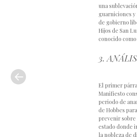
una sublevación
guarniciones y 
de gobierno lib
Hijos de San Lu
conocido como
3. ANÁLI
«
Entrada
anterior
El primer párra
Manifiesto cons
periodo de anar
de Hobbes para 
prevenir sobre 
estado donde im
la nobleza de d