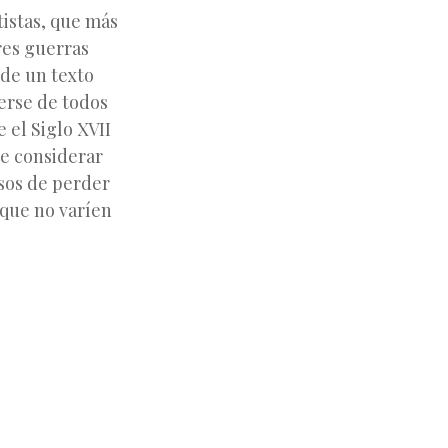
tistas, que más
res guerras
 de un texto
erse de todos
 el Siglo XVII
de considerar
sos de perder
 que no varíen