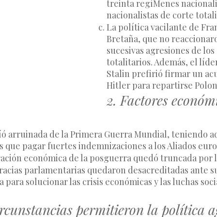
treinta regíMenes nacionali
nacionalistas de corte totali
La política vacilante de Fran
Bretaña, que no reaccionaro
sucesivas agresiones de los 
totalitarios. Además, el líder
Stalin prefirió firmar un ac
Hitler para repartirse Polon
2. Factores económ
íó arruinada de la Primera Guerra Mundial, teniendo ad
 que pagar fuertes indemnizaciones a los Aliados eur
ación económica de la posguerra quedó truncada por la 
acias parlamentarias quedaron desacreditadas ante su
 para solucionar las crisis económicas y las luchas soci
rcunstancias permitieron la política a