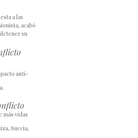
sta a las 
ionista, acabó 
detener su 
flicto
 pacto anti-
a.
nflicto
e más vidas 
za, Suecia, 