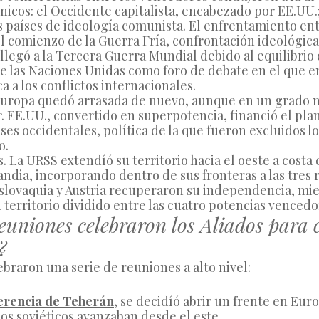
icos: el Occidente capitalista, encabezado por EE.UU.; y
 países de ideología comunista. El enfrentamiento entr
l comienzo de la Guerra Fría, confrontación ideológica
 llegó a la Tercera Guerra Mundial debido al equilibrio d
e las Naciones Unidas como foro de debate en el que e
a a los conflictos internacionales. 
Europa quedó arrasada de nuevo, aunque en un grado 
. EE.UU., convertido en superpotencia, financió el plan
íses occidentales, política de la que fueron excluidos lo
o.
s. La URSS extendíó su territorio hacia el oeste a costa 
ndia, incorporando dentro de sus fronteras a las tres r
slovaquia y Austria recuperaron su independencia, mie
 territorio dividido entre las cuatro potencias vencedo
euniones celebraron los Aliados para 
?
ebraron una serie de reuniones a alto nivel:
erencia de Teherán
, se decidíó abrir un frente en Euro
los soviéticos avanzaban desde el este.