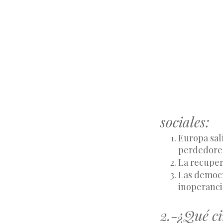
sociales:
Europa sal
perdedores
La recuper
Las democr
inoperancia
2.-¿Qué ci