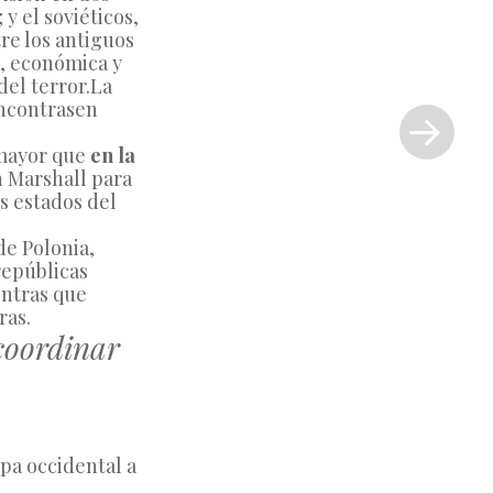
 el soviéticos, 
e los antiguos 
, económica y 
el terror.La 
Siguiente
ncontrasen 
entrada
»
mayor que 
en la
 Marshall para 
s estados del 
de Polonia, 
epúblicas 
ntras que 
ras.
coordinar
pa occidental a 