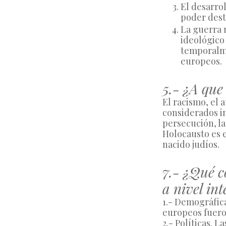
El desarro
poder dest
La guerra n
ideológico
temporalme
europeos.
5.- ¿A que
El racismo, el 
considerados in
persecución, la
Holocausto es e
nacido judíos.
7.- ¿Qué 
a nivel in
1.- Demográfic
europeos fuero
2.- Políticas. 