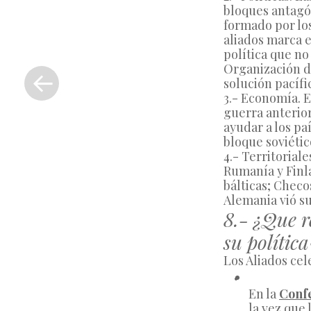
bloques antagón
formado por los
aliados marca e
política que no
«
Organización d
Entrada
solución pacífic
anterior
3.- Economía. 
guerra anterior
ayudar a los pa
bloque soviétic
4.- Territoriale
Rumanía y Finla
bálticas; Checo
Alemania vió su
8.- ¿Que r
su política
Los Aliados cel
En la 
Conf
la vez que 