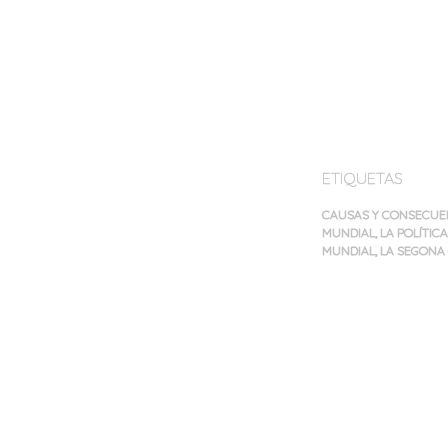
ETIQUETAS
CAUSAS Y CONSECUE
MUNDIAL
,
LA POLÍTIC
MUNDIAL
,
LA SEGONA
Navegación
de
entradas