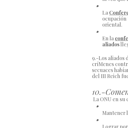
La 
Confere
ocupación 
oriental.
En la 
confe
aliados
 lle
9.-Los aliados d
críMenes contra
secuaces había
del III Reich 
10.-Coment
 La ONU en su 
Mantener l
Lograr por 