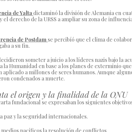
ncia de Yalta 
dictaminó la división de Alemania en cuat
y el derecho de la URSS a ampliar su zona de influenci
rencia de Postdam 
se percibíó que el clima de colabor
gaba a su fin.
ecidieron someter a juicio a los líderes nazis bajo la ac
 la Humanidad en base a los planes de exterminio que H
n aplicado a millones de seres humanos. Aunque algunos
fueron condenados a muerte.
a el origen y la finalidad de la ONU
carta fundacional se expresaban los siguientes objetivo
a paz y la seguridad internacionales.
medios pacíficos la resolución de conflictos.