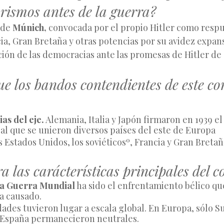
tarismos antes de la guerra?
de 
Múnich,
 convocada por el propio Hitler como respue
ia, Gran Bretaña y otras potencias por su avidez expans
ción de las democracias ante las promesas de Hitler de 
ue los bandos contendientes de este con
as del eje.
 Alemania, Italia y Japón firmaron en 1939 el
al que se unieron diversos países del este de Europa 
s Estados Unidos, los soviéticosº, Francia y Gran Bretañ
 las carácterísticas principales del co
a Guerra Mundial
 ha sido el enfrentamiento bélico qu
a causado.
dades tuvieron lugar a escala global. En Europa, sólo Sui
 España permanecieron neutrales.