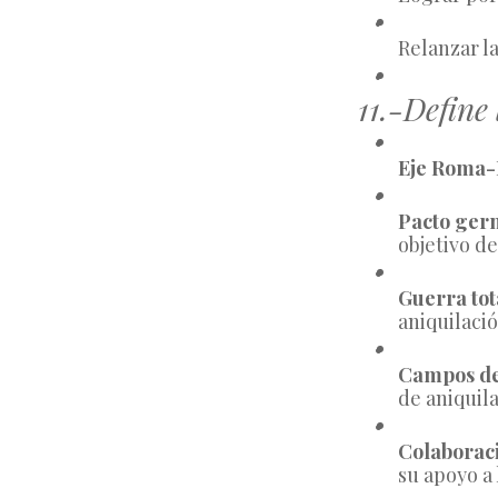
Relanzar l
11.-Define
Eje Roma-
Pacto germ
objetivo de
Guerra tota
aniquilació
Campos de
de aniquil
Colaboraci
su apoyo a 