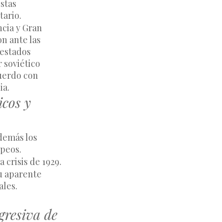
stas 
tario.
cia y Gran 
n ante las 
estados 
 soviético 
uerdo con 
ia.
icos y
emás los 
opeos.
crisis de 1929.
 aparente 
ales.
gresiva de