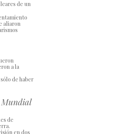
eares de un 
rentamiento 
 aliaron 
rismos 
ueron 
on a la 
sólo de haber 
a Mundial
es de 
rra.
isión en dos 