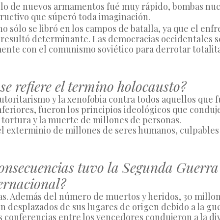
llo de nuevos armamentos fué muy rápido, bombas nucl
ructivo que súperó toda imaginación.
o sólo se libró en los campos de batalla, ya que el enf
 resultó determinante. Las democracias occidentales se
nte con el comunismo soviético para derrotar totalita
 se refiere el termino holocausto?
autoritarismo y la xenofobia contra todos aquellos que f
feriores, fueron los principios ideológicos que condujer
 tortura y la muerte de millones de personas.
l exterminio de millones de seres humanos, culpables 
consecuencias tuvo la Segunda Guerr
ternacional?
as. Además del número de muertos y heridos, 30 millon
n desplazados de sus lugares de origen debido a la gue
Las conferencias entre los vencedores condujeron a la div