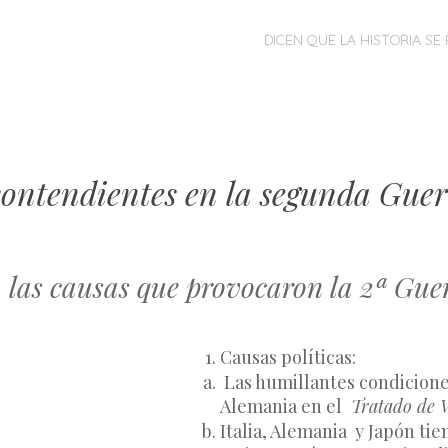
MENÚ
SALTAR
DICEN QUE LA HISTORIA SE 
AL
CONTENIDO
contendientes en la segunda Gue
a las causas que provocaron la 2ª Gue
Causas políticas:
 Las humillantes condiciones impuestas a 
Alemania en el 
 Tratado de V
Italia, Alemania  y Japón tie