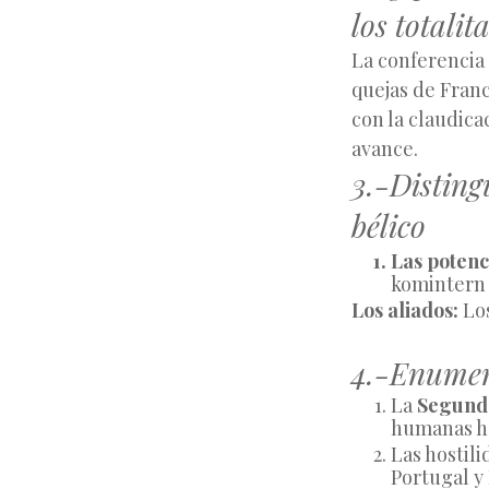
los totali
La conferencia 
quejas de Franc
con la claudica
avance.
3.-Disting
bélico
Las potenci
komintern 
Los aliados:
 Lo
4.-Enumera
La 
Segund
humanas h
Las hostili
Portugal y