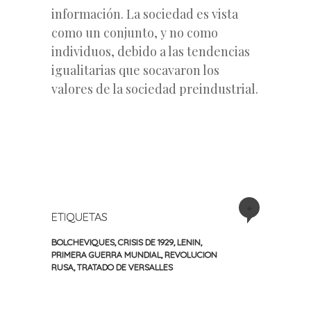
información. La sociedad es vista
como un conjunto, y no como
individuos, debido a las tendencias
igualitarias que socavaron los
valores de la sociedad preindustrial.
+
ETIQUETAS
BOLCHEVIQUES
,
CRISIS DE 1929
,
LENIN
,
PRIMERA GUERRA MUNDIAL
,
REVOLUCION
RUSA
,
TRATADO DE VERSALLES
«
Siguiente
Navegación
Entrada
entrada