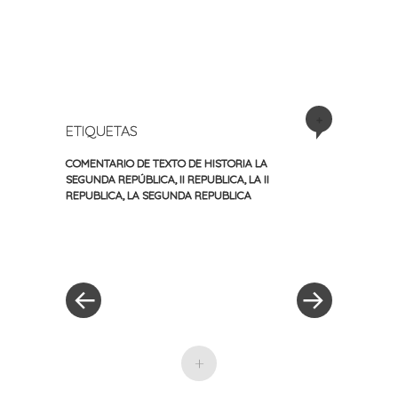
+
ETIQUETAS
COMENTARIO DE TEXTO DE HISTORIA LA
SEGUNDA REPÚBLICA
,
II REPUBLICA
,
LA II
REPUBLICA
,
LA SEGUNDA REPUBLICA
«
Siguiente
Navegación
Entrada
entrada
anterior
»
de
entradas
+