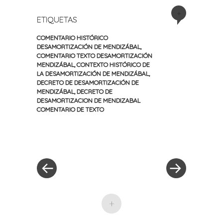
+
ETIQUETAS
COMENTARIO HISTÓRICO
DESAMORTIZACIÓN DE MENDIZÁBAL
,
COMENTARIO TEXTO DESAMORTIZACIÓN
MENDIZÁBAL
,
CONTEXTO HISTÓRICO DE
LA DESAMORTIZACIÓN DE MENDIZÁBAL
,
DECRETO DE DESAMORTIZACIÓN DE
MENDIZÁBAL
,
DECRETO DE
DESAMORTIZACION DE MENDIZABAL
COMENTARIO DE TEXTO
«
Siguiente
Navegación
Entrada
entrada
anterior
»
de
entradas
+