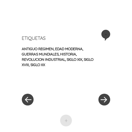
+
ETIQUETAS
ANTIGUO REGIMEN
,
EDAD MODERNA
,
GUERRAS MUNDIALES
,
HISTORIA
,
REVOLUCION INDUSTRIAL
,
SIGLO XIX
,
SIGLO
XVIII
,
SIGLO XX
«
Siguiente
Navegación
Entrada
entrada
anterior
»
de
entradas
+