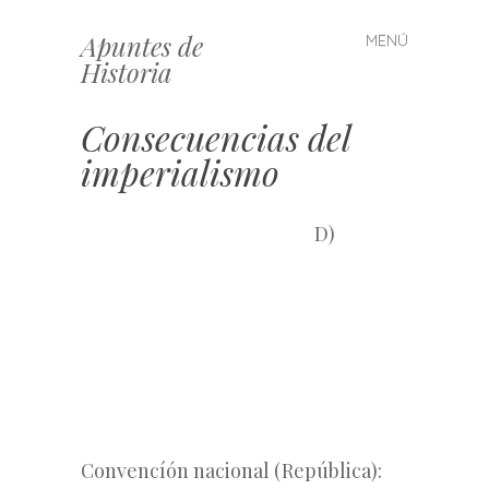
Apuntes de
MENÚ
Saltar
Historia
al
contenido
Consecuencias del
imperialismo
D)
Convencíón nacional (República):