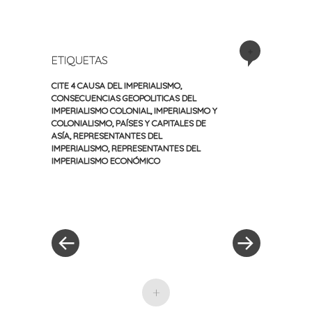
+
ETIQUETAS
CITE 4 CAUSA DEL IMPERIALISMO
,
CONSECUENCIAS GEOPOLITICAS DEL
IMPERIALISMO COLONIAL
,
IMPERIALISMO Y
COLONIALISMO
,
PAÍSES Y CAPITALES DE
ASÍA
,
REPRESENTANTES DEL
IMPERIALISMO
,
REPRESENTANTES DEL
IMPERIALISMO ECONÓMICO
«
Siguiente
Navegación
Entrada
entrada
anterior
»
de
entradas
+