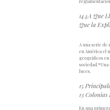
reglamentacione
14 ¿A Que L
Que la Expl
A una serie de
en América el 
geográficos en 
sociedad.*Una c
15 Principal
13 Colonias
En una primera 