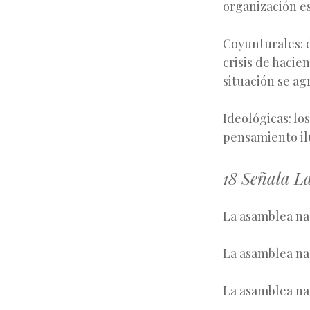
organización e
Coyunturales: 
crisis de hacie
situación se ag
Ideológicas: lo
pensami
18 Señala L
La asamblea nac
La asamblea nac
La asamblea naci