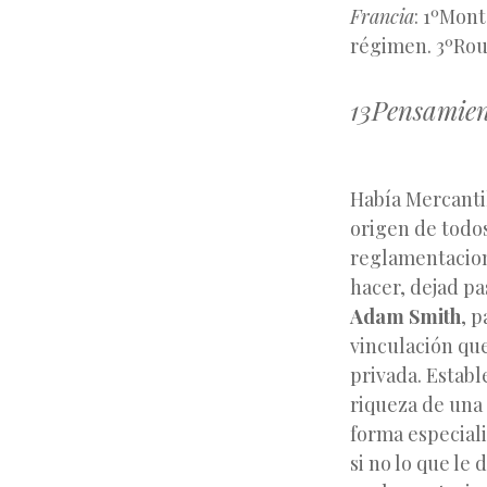
Francia
: 1ºMont
régimen. 3ºRous
13Pensamien
Había Mercanti
origen de todos
reglamentacion
hacer, dejad pa
Adam Smith
, 
vinculación que
privada. Establ
riqueza de una 
forma especial
si no lo que le