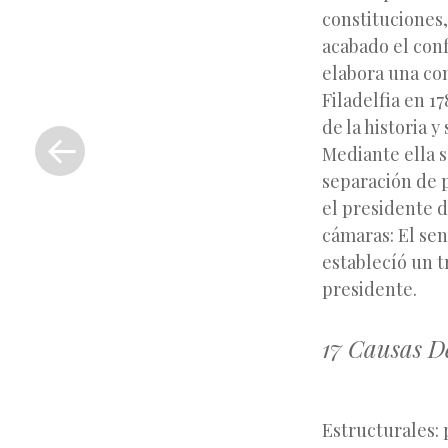
constituciones,
acabado el con
elabora una con
Filadelfia en 17
«
de la historia 
Entrada
Mediante ella s
anterior
separación de p
el presidente d
cámaras: El sen
establecíó un 
presidente.
17 Causas D
Estructurales: 