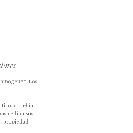
utores
 homogéneo. Los
ítico no debía
nas cedían sus
su propiedad.