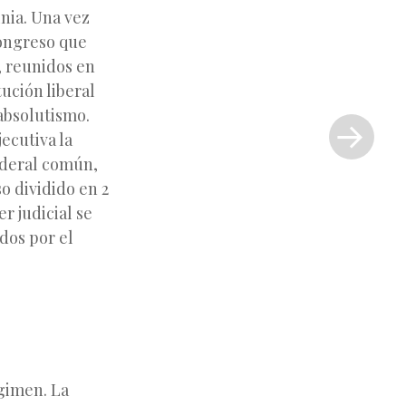
inia. Una vez
congreso que
, reunidos en
tución liberal
Siguiente
 absolutismo.
entrada
ecutiva la
»
ederal común,
o dividido en 2
r judicial se
dos por el
égimen. La