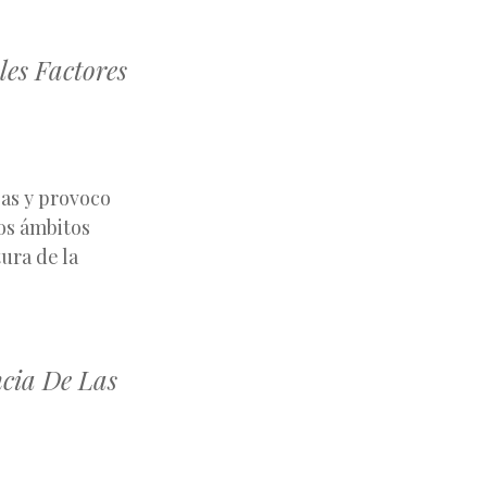
les Factores
eas y provoco
os ámbitos
ura de la
es.
ncia De Las