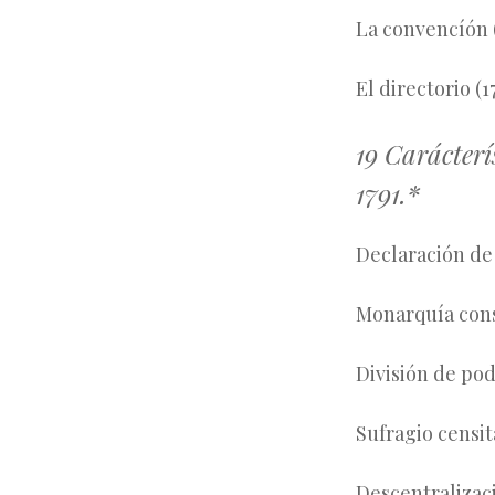
La convencíón (
El dire
19 Carácterí
1791.*
Declaración de
Monarquía cons
División de pod
Sufragio censit
Descentralizaci