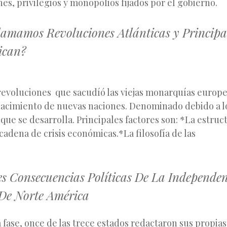
s, privilegios y monopolios fijados por el gobierno.
lamamos Revoluciones Atlánticas y Principa
ican?
 revoluciones que sacudíó las viejas monarquías europ
nacimiento de nuevas naciones. Denominado debido a l
que se desarrolla. Principales factores son: *La estruct
adena de crisis económicas.*La filosofía de las
luc
es Consecuencias Políticas De La Independe
 De Norte América
fase, once de las trece estados redactaron sus propias