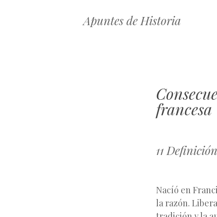
Apuntes de Historia
Consecuen
francesa
11 Definició
Nacíó en Franci
la razón. Liber
tradición y la a