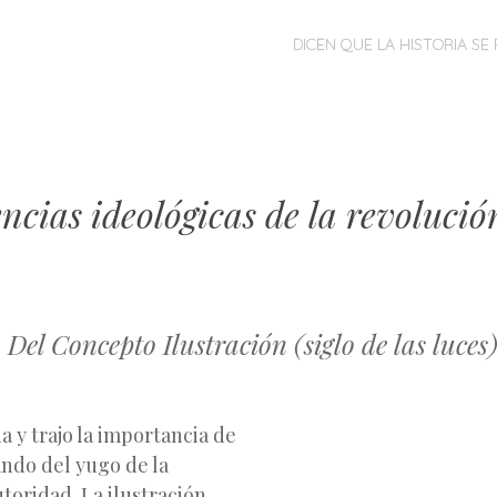
MENÚ
SALTAR
DICEN QUE LA HISTORIA SE 
AL
CONTENIDO
cias ideológicas de la revolució
n Del Concepto Ilustración (siglo de las luces
a y trajo la importancia de
ando del yugo de la
utoridad. La ilustración