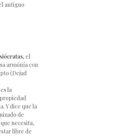
el antiguo
isiócratas
, el
 esa armónía con
epto (Dejad
es la
a propiedad
a. Y dice que la
anizado de
 que necesita,
star libre de