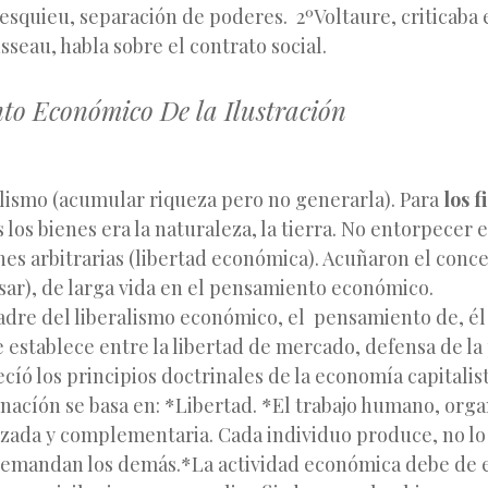
esquieu, separación de poderes. 2ºVoltaure, criticaba 
seau, habla sobre el contrato social.
to Económico De la Ilustración
lismo (acumular riqueza pero no generarla). Para
los f
 los bienes era la naturaleza, la tierra. No entorpecer
es arbitrarias (libertad económica). Acuñaron el conc
sar), de larga vida en el pensamiento económico.
padre del liberalismo económico, el pensamiento de, él 
 establece entre la libertad de mercado, defensa de l
ecíó los principios doctrinales de la economía capitalist
nacíón se basa en: *Libertad. *El trabajo humano, org
izada y complementaria. Cada individuo produce, no lo
 demandan los demás.*La actividad económica debe de e