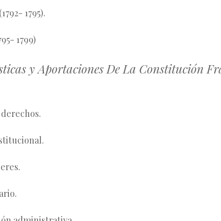
1792- 1795).
ctorio (1795- 1799)
sticas y Aportaciones De La Constitución F
 derechos.
titucional.
eres.
ario.
ón administrativa.