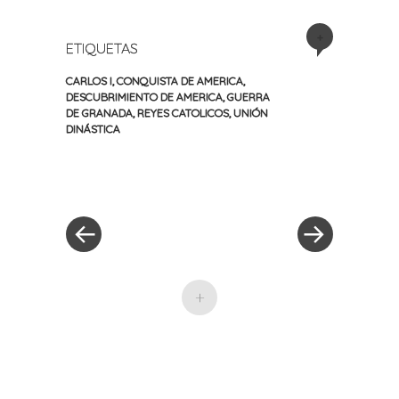
+
ETIQUETAS
CARLOS I
,
CONQUISTA DE AMERICA
,
DESCUBRIMIENTO DE AMERICA
,
GUERRA
DE GRANADA
,
REYES CATOLICOS
,
UNIÓN
DINÁSTICA
«
Siguiente
Navegación
Entrada
entrada
anterior
»
de
entradas
+