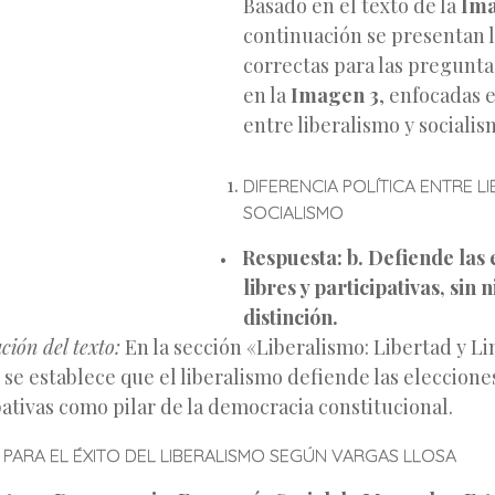
Basado en el texto de la
Ima
continuación se presentan 
correctas para las pregunt
en la
Imagen 3
, enfocadas e
entre liberalismo y socialis
DIFERENCIA POLÍTICA ENTRE L
SOCIALISMO
Respuesta:
b. Defiende las 
libres y participativas, sin
distinción.
ación del texto:
En la sección «Liberalismo: Libertad y L
 se establece que el liberalismo defiende las elecciones
pativas como pilar de la democracia constitucional.
 PARA EL ÉXITO DEL LIBERALISMO SEGÚN VARGAS LLOSA