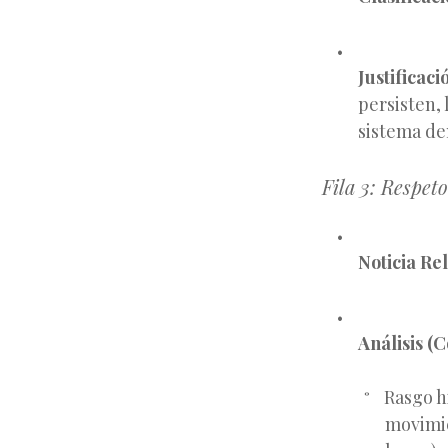
Justificaci
persisten, 
sistema de
Fila 3: Respet
Noticia Re
Análisis (C
Rasgo hi
movimie