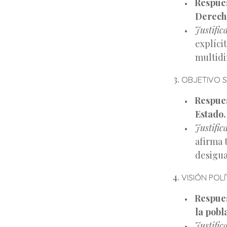
Respues
Derech
Justific
explíci
multidi
OBJETIVO S
Respues
Estado.
Justific
afirma 
desigua
VISIÓN POL
Respues
la pobl
Justific