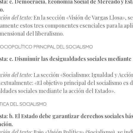
ta:
c. Democracia, Economía Social de Mercado y Est
o.
ación del texto:
En la sección «Visión de Vargas Llosa», 
tamente estos tres componentes esenciales para la apl
mensional del liberalismo.
OCIOPOLÍTICO PRINCIPAL DEL SOCIALISMO
ta:
c. Disminuir las desigualdades sociales mediante 
ación del texto:
La sección «Socialismo: Igualdad y Acció
textualmente: «El objetivo principal del socialismo es d
ldades sociales mediante la acción del Estado».
ÍTICA DEL SOCIALISMO
ta:
b. El Estado debe garantizar derechos sociales bá
ación.
ación del texto:
Bajo «Visión Política» (Socialismo), se ind