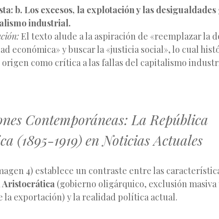
ta:
b. Los excesos, la explotación y las desigualdade
talismo industrial.
ación:
El texto alude a la aspiración de «reemplazar la 
ad económica» y buscar la «justicia social», lo cual his
 origen como crítica a las fallas del capitalismo industri
iones Contemporáneas: La República
ica (1895-1919) en Noticias Actuales
magen 4) establece un contraste entre las característica
 Aristocrática
(gobierno oligárquico, exclusión masiva
la exportación) y la realidad política actual.