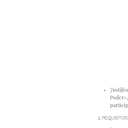
Justific
Poder»,
partici
REQUISITOS