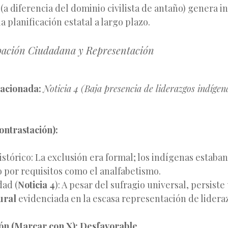
 (a diferencia del dominio civilista de antaño) genera 
 la planificación estatal a largo plazo.
ipación Ciudadana y Representación
lacionada:
Noticia 4 (Baja presencia de liderazgos indígen
ontrastación):
istórico: La exclusión era formal; los indígenas estab
o por requisitos como el analfabetismo.
dad (
Noticia 4
): A pesar del sufragio universal, persist
ural
evidenciada en la escasa representación de lidera
ión (Marcar con X):
Desfavorable