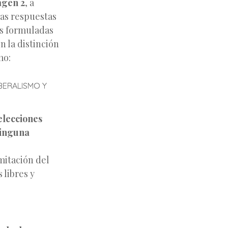
gen 2
, a
las respuestas
as formuladas
n la distinción
mo:
IBERALISMO Y
elecciones
 ninguna
imitación
del
 libres y