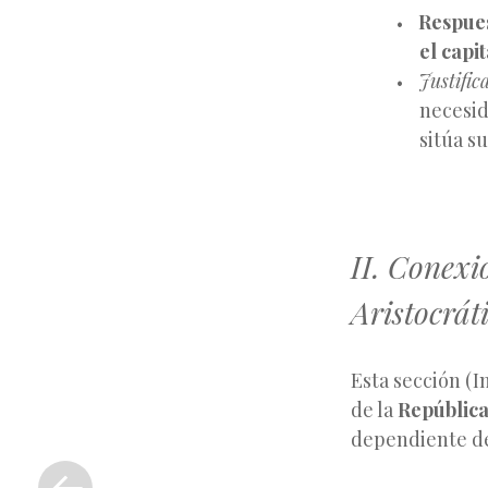
Respues
el capi
Justific
necesid
sitúa su
II. Conex
Aristocrát
Esta sección (I
de la
República
dependiente de 
«
Entrada