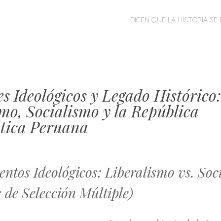
MENÚ
SALTAR
DICEN QUE LA HISTORIA SE 
AL
CONTENIDO
s Ideológicos y Legado Histórico:
mo, Socialismo y la República
ática Peruana
ntos Ideológicos: Liberalismo vs. Soc
 de Selección Múltiple)