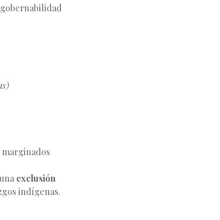
ingobernabilidad
as)
an marginados
e una
exclusión
zgos indígenas.