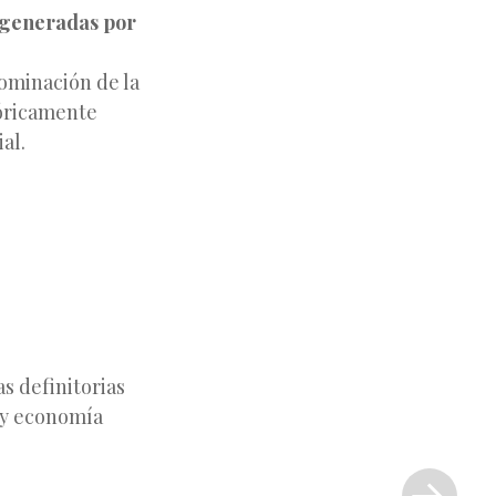
s generadas por
dominación de la
tóricamente
al.
s definitorias
 y economía
Siguiente
entrada