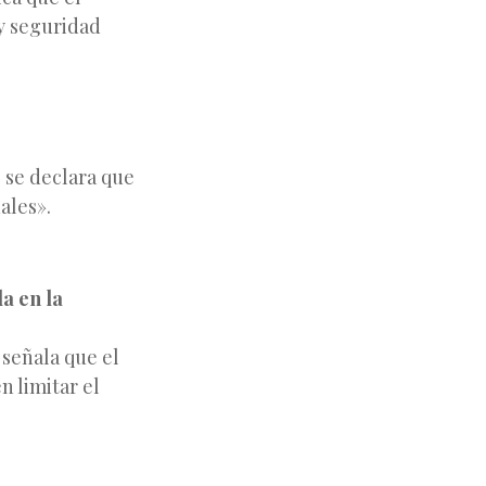
 y seguridad
 se declara que
ales».
a en la
señala que el
 limitar el