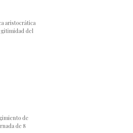
a aristocrática
legitimidad del
urgimiento de
ornada de 8