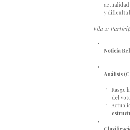
actualidad
y dificulta
Fila 2: Partic
Noticia Re
Análisis (C
Rasgo h
del vot
Actuali
estruct
Clasificac