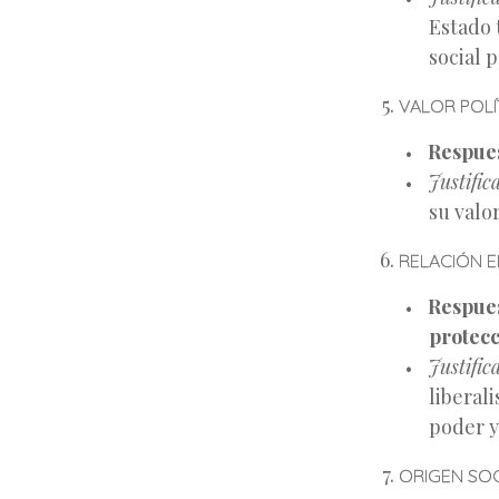
Estado 
social 
VALOR POLÍ
Respues
Justific
su valo
RELACIÓN E
Respues
protecc
Justific
liberal
poder y
ORIGEN SO