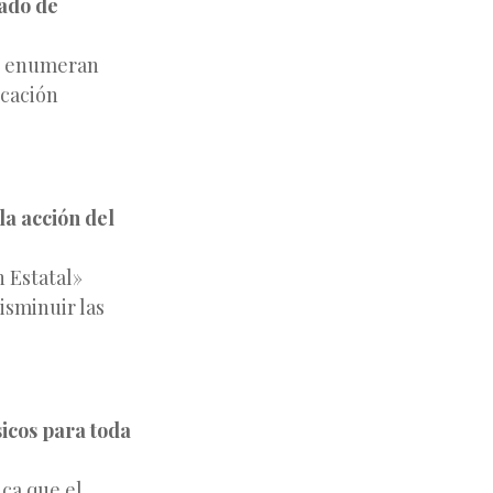
ado de
se enumeran
icación
la acción del
n Estatal»
isminuir las
sicos para toda
ica que el