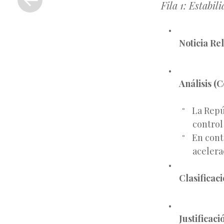
Fila 1: Estabil
anterior
Noticia Re
Análisis (C
La Repú
control 
En cont
acelera
Clasificac
Justificaci