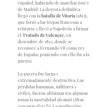
español, habiendo de marchar José I
de Madrid. La derrota definitiva
llegó con la
batalla de Vitoria
(1813),
que forzó a las tropas francesas a
retirarse y llevó a Napoleón a firmar
el
Tratado de Valençay
, en
diciembre de 1813, donde se
reconoce a Fernando VII como rey
de España, poniendo con ello fin a la
guerra.
La guerra fue larga y
extremadamente destructiva. Las
pérdidas humanas, militares y
civiles, fueron altísimas (en algunas
zonas la mortalidad alcanzó cifras
cercanas al 50 %). La producción