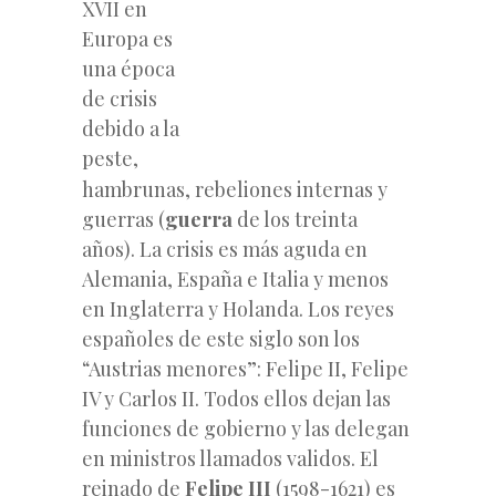
XVII en
Europa es
una época
de crisis
debido a la
peste,
hambrunas, rebeliones internas y
guerras (
guerra
de los treinta
años). La crisis es más aguda en
Alemania, España e Italia y menos
en Inglaterra y Holanda. Los reyes
españoles de este siglo son los
“Austrias menores”: Felipe II, Felipe
IV y Carlos II. Todos ellos dejan las
funciones de gobierno y las delegan
en ministros llamados validos. El
reinado
de
Felipe III
(1598-1621) es