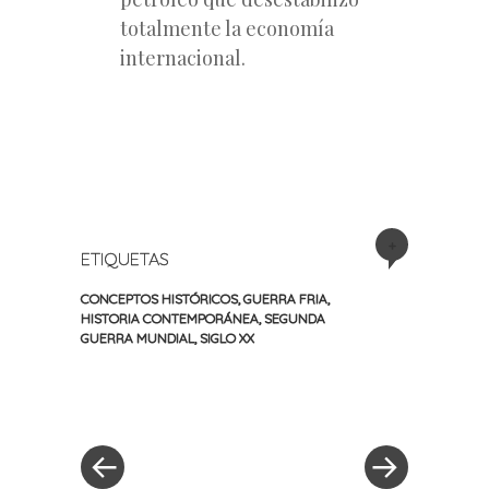
totalmente la economía
internacional.
+
ETIQUETAS
CONCEPTOS HISTÓRICOS
,
GUERRA FRIA
,
HISTORIA CONTEMPORÁNEA
,
SEGUNDA
GUERRA MUNDIAL
,
SIGLO XX
«
Siguiente
Navegación
Entrada
entrada
anterior
»
de
entradas