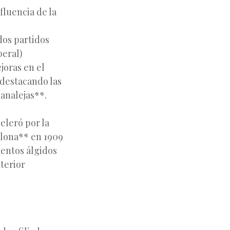
fluencia de la
dos partidos
beral)
joras en el
 destacando las
analejas**.
eleró por la
lona** en 1909
omentos
álgidos
sterior