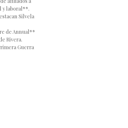
de afiliados a
l y laboral**.
estacan Silvela
re de Annual**
de Rivera.
 Primera Guerra