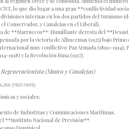
ón al régimen crece y se consolida. Aumenta el número 
 CNT, lo que dio lugar a una gran **conflictividad socia
divisiones internas en los dos partidos del turnismo (d
el Conservador, y Canalejas en el Liberal).
a de **Marruecos**: Humillante derrota del **Desast
pensada por la victoria de Alhucemas (1925) bajo Primo 
nternacional muy conflictivo: Paz Armada (1890-1914),
14-1918) y la Revolución Rusa (1917).
 Regeneracionista (Maura y Canalejas)
URA (1907-1909)
micas y sociales:
ento de Industrias y Comunicaciones Marítimas.
el **Instituto Nacional de Previsión**.
scanso Dominical.