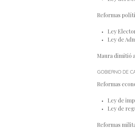
Reformas polít
Ley Elector
Ley de Adm
Maura dimitió a
GOBIERNO DE CA
Reformas econó
Ley de imp
Ley de reg
Reformas milit