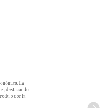
conómica. La
os, destacando
rodujo por la
Siguiente
entrada