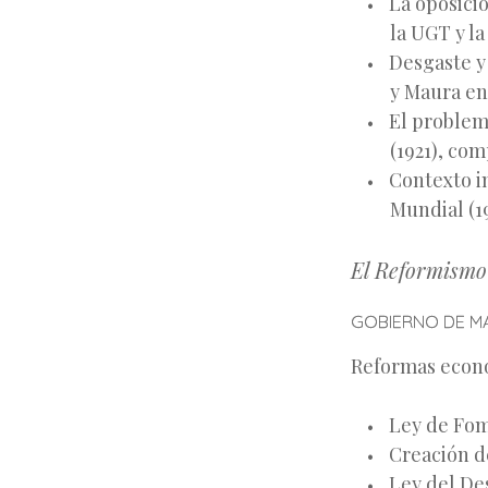
La oposici
la UGT y la
Desgaste y 
y Maura en 
El problem
(1921), com
Contexto i
Mundial (19
El Reformismo
GOBIERNO DE MA
Reformas econó
Ley de Fom
Creación d
Ley del De