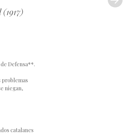
»
 (1917)
s de Defensa**.
os problemas
se niegan,
ados catalanes