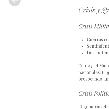
anterior
Crisis y Q
Crisis Milit
Guerras col
Sentimient
Descontent
En 1917, el Mani
nacionales. El 
provocando una
Crisis Políti
El gobierno cla