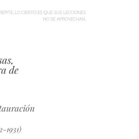
REPITE, LO CIERTO ES QUE SUS LECCIONES
NO SE APROVECHAN.
sas,
ra de
stauración
2-1931)