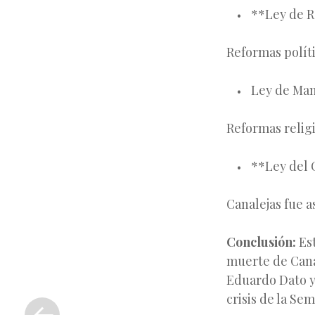
**Ley de R
Reformas polít
Ley de Ma
Reformas religi
**Ley del 
Canalejas fue a
Conclusión:
Est
muerte de Cana
Eduardo Dato y 
«
crisis de la Sem
Entrada