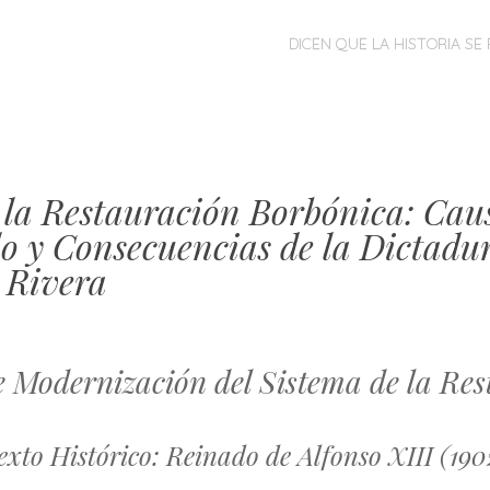
MENÚ
SALTAR
DICEN QUE LA HISTORIA SE 
AL
CONTENIDO
e la Restauración Borbónica: Cau
lo y Consecuencias de la Dictadu
 Rivera
e Modernización del Sistema de la Re
xto Histórico: Reinado de Alfonso XIII (190