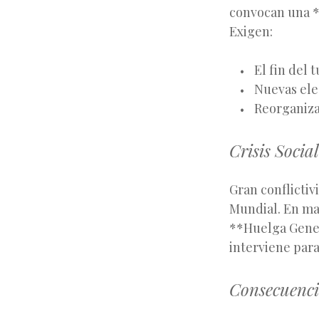
convocan una **
Exigen:
El fin del 
Nuevas ele
Reorganiza
Crisis Social
Gran conflictiv
Mundial. En ma
**Huelga Genera
interviene para
Consecuencia