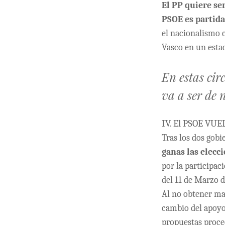
El PP quiere se
PSOE es partida
el nacionalismo c
Vasco en un esta
En estas cir
va a ser de n
IV. El PSOE VU
Tras los dos gobie
ganas las elecc
por la participac
del 11 de Marzo 
Al no obtener ma
cambio del apoyo 
propuestas proce