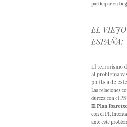
participar en
la 
EL VIEJ
ESPAÑA:
El terrorismo d
al problema vas
política de est
Las relaciones c
dureza con el PN
El Plan Ibaretx
con el PP, intent
ante este problem