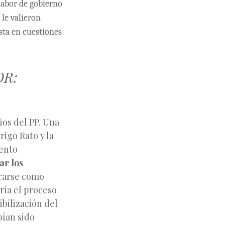
 labor de gobierno
 le valieron
sta en cuestiones
OR:
ños del PP. Una
rigo Rato y la
iento
ar los
orarse como
ría el proceso
ibilización del
bían sido