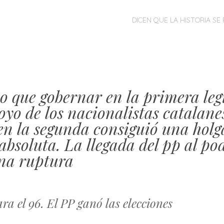
MENÚ
SALTAR
DICEN QUE LA HISTORIA SE 
AL
CONTENIDO
o que gobernar en la primera leg
oyo de los nacionalistas catalane
 en la segunda consiguió una hol
bsoluta. La llegada del pp al po
na ruptura
ra el 96. El PP ganó las elecciones