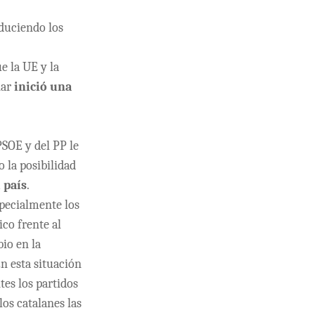
educiendo los
e la UE y la
nar
inició una
OE y del PP le
io la posibilidad
 país
.
pecialmente los
ico frente al
bio en la
n esta situación
tes los partidos
los catalanes las