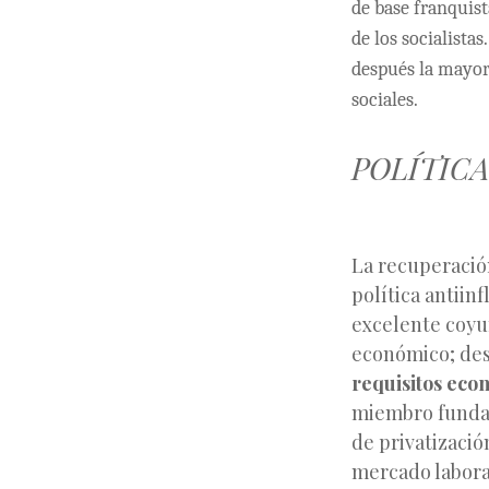
de base franquist
de los socialistas
después la mayorí
sociales.
POLÍTICA
La recuperación
política antiin
excelente coyu
económico; des
requisitos eco
miembro fundado
de privatizació
mercado laboral