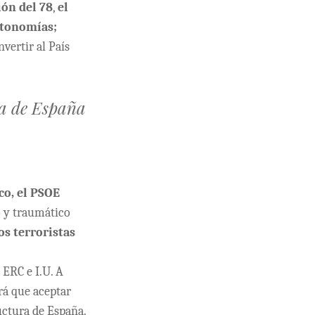
ión del 78
,
el
utonomías;
vertir al País
ra de España
co, el PSOE
o y traumático
os terroristas
 ERC e I.U. A
rá que aceptar
uctura de España.