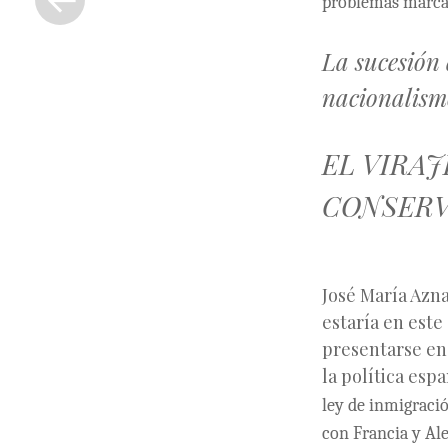
problemas marcan
anterior
La sucesión 
nacionalism
EL VIRAJ
CONSERV
José María Azna
estaría en este
presentarse en
la política esp
ley de inmigració
con Francia y Al