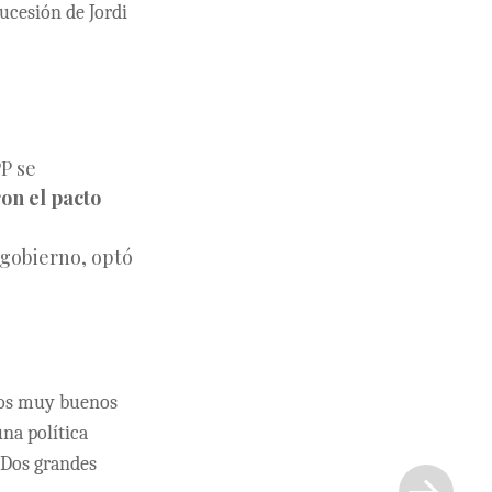
ucesión de Jordi
PP se
on el pacto
 gobierno, optó
unos muy buenos
una política
Siguiente
 Dos grandes
entrada