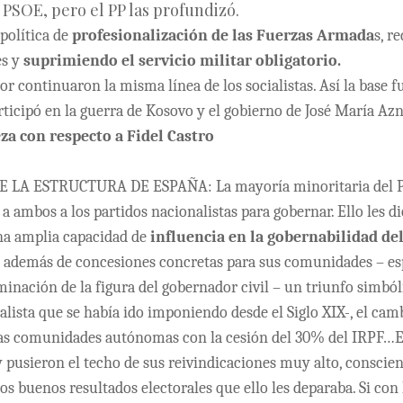
l PSOE, pero el PP las profundizó.
política de
profesionalización de las Fuerzas Armada
s, r
es y
suprimiendo el servicio militar obligatorio.
or continuaron la misma línea de los socialistas. Así la base fu
ticipó en la guerra de Kosovo y el gobierno de José María Az
eza con respecto a Fidel Castro
LA ESTRUCTURA DE ESPAÑA: La mayoría minoritaria del PS
 a ambos a los partidos nacionalistas para gobernar
. Ello les d
na amplia capacidad de
influencia en la gobernabilidad del
, además de concesiones concretas para sus comunidades – es
liminación de la figura del gobernador civil – un triunfo simból
alista que se había ido imponiendo desde el Siglo XIX-, el cam
las comunidades autónomas con la cesión del 30% del IRPF…E
y pusieron el techo de sus reivindicaciones muy alto, conscien
los buenos resultados electorales que ello les deparaba. Si con 