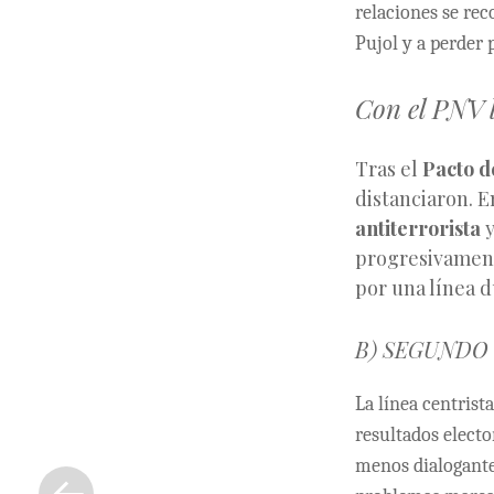
relaciones se re
Pujol y a perder 
Con el PNV l
Tras el
Pacto d
distanciaron. E
antiterrorista
y
progresivamente
por una línea d
B) SEGUNDO 
La línea centris
resultados electo
«
menos dialogante
Entrada