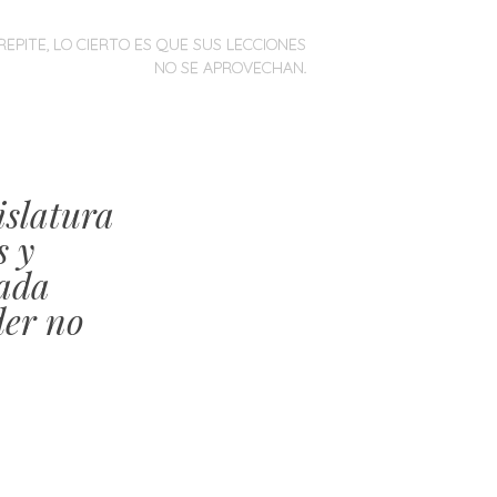
REPITE, LO CIERTO ES QUE SUS LECCIONES
NO SE APROVECHAN.
islatura
s y
gada
der no