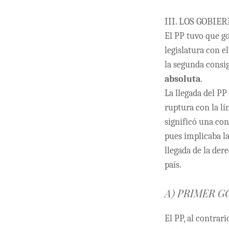
III. LOS GOBIER
El PP tuvo que g
legislatura con e
la segunda consi
absoluta
.
La llegada del PP
ruptura con la lí
significó una con
pues implicaba la
llegada de la de
país.
A) PRIMER G
El PP, al
contrario