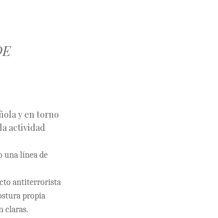
DE
ñola y en torno
la actividad
o una línea de
cto antiterrorista
ostura propia
n claras.