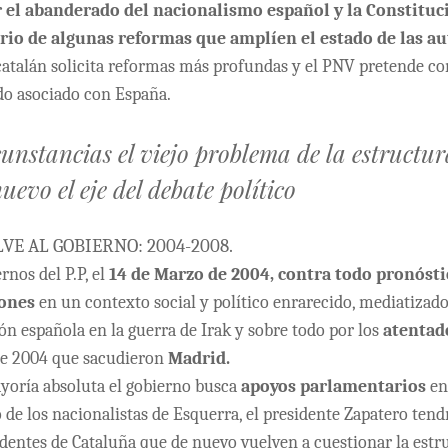
r el abanderado del nacionalismo español y la Constituc
rio de algunas reformas que amplíen el estado de las a
atalán solicita reformas más profundas y el PNV pretende con
do asociado con España.
cunstancias el viejo problema de la estructu
uevo el eje del debate político
ELVE AL GOBIERNO: 2004-2008.
rnos del P.P, el
14 de Marzo de 2004, contra todo pronósti
iones
en un contexto social y político enrarecido, mediatizad
ión española en la guerra de Irak y sobre todo por los
atentad
de 2004 que sacudieron
Madrid.
yoría absoluta el gobierno busca
apoyos parlamentarios
en
de los nacionalistas de Esquerra, el presidente Zapatero tend
dentes de Cataluña que de nuevo vuelven a cuestionar la estr