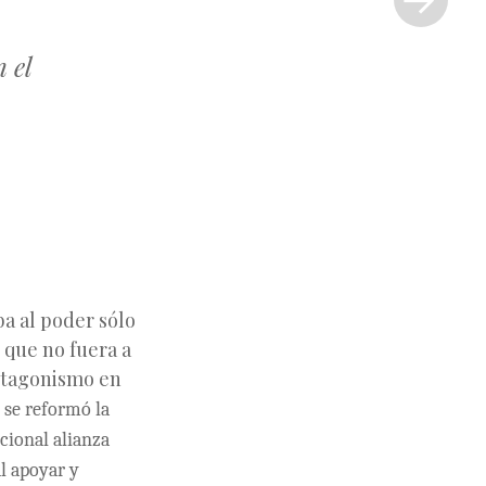
»
 el
ba al poder sólo
 que no fuera a
rotagonismo en
 se reformó la
cional alianza
l apoyar y