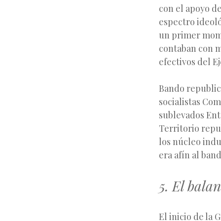
con el apoyo de
espectro ideol
un primer mome
contaban con ma
efectivos del E
Bando republic
socialistas Com
sublevados Ent
Territorio rep
los núcleo indu
era afín al ban
5. El bala
El inicio de la