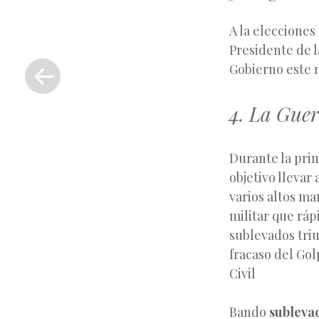
A la eleccione
«
Presidente de l
Entrada
Gobierno este n
anterior
4. La Guer
Durante la pri
objetivo llevar
varios altos ma
militar que ráp
sublevados triu
fracaso del Go
Civil
Bando
subleva