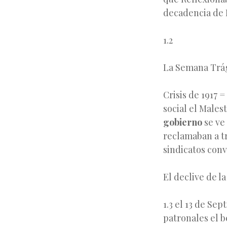
decadencia de
1.2
La Semana Trá
Crisis de 1917 =
social el Males
gobierno
se ve 
reclamaban a t
sindicatos con
El declive de l
1.3 el 13 de Se
patronales el b