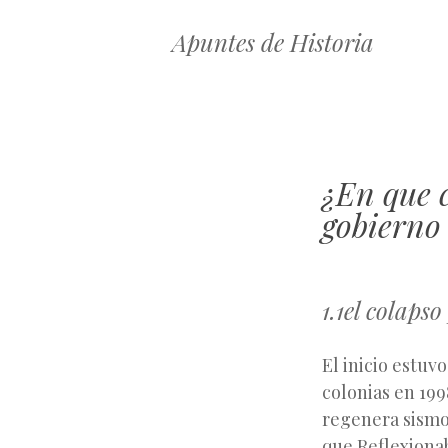
Apuntes de Historia
¿En que c
gobierno
1.1el colapso
El inicio estuv
colonias en 199
regenera sismo
que Reflexionab