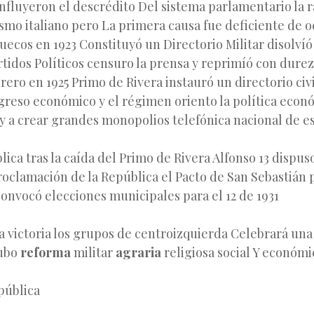
nfluyeron el descrédito Del sistema parlamentario la r
cismo italiano pero La primera causa fue deficiente de 
uecos en 1923 Constituyó un Directorio Militar disolvíó
rtidos Políticos censuro la prensa y reprimíó con durez
ro en 1925 Primo de Rivera instauró un directorio civi
greso económico y el régimen oriento la política eco
 y a crear grandes monopolios telefónica nacional de e
ca tras la caída del Primo de Rivera Alfonso 13 dispuso
oclamación de la República el Pacto de San Sebastián 
convocó elecciones municipales para el 12 de 1931
la victoria los grupos de centroizquierda Celebrará un
hubo
reforma
militar
agraria
religiosa social Y económi
pública