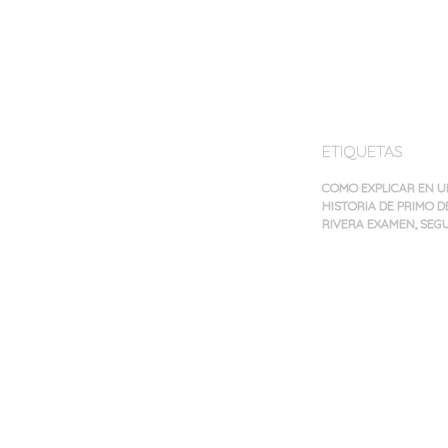
ETIQUETAS
COMO EXPLICAR EN U
HISTORIA DE PRIMO D
RIVERA EXAMEN
,
SEGU
Navegación
de
entradas