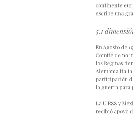
continente eur
escribe una gr
5.1 dimensió
En Agosto de 1
Comité de no in
los Reginas dem
Alemania Itali
participación d
la guerra para 
La U RSS y Méx
recibíó apoyo 