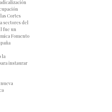
adicalización
ocupación
 las Cortes
a sectores del
l fue un
nómica Fomento
spaña
 la
para instaurar
a nueva
ca