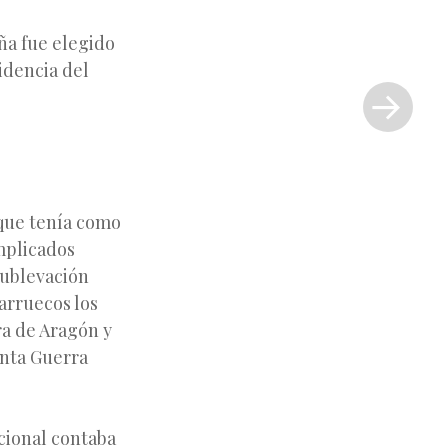
ña fue elegido
Siguiente
idencia del
entrada
»
 que tenía como
implicados
 sublevación
arruecos los
ra de Aragón y
enta Guerra
ional contaba