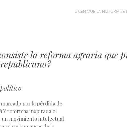
MENÚ
SALTAR
DICEN QUE LA HISTORIA SE 
AL
CONTENIDO
onsiste la reforma agraria que p
 republicano?
 político
o marcado por la pérdida de
8 Y reformas inspirada el
 un movimiento intelectual
a sobre las causas de la