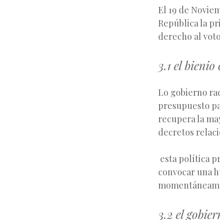
El 19 de Noviem
República la pr
derecho al vot
3.1 el bieni
Lo gobierno rad
presupuesto par
recupera la may
decretos relaci
esta política p
convocar una h
momentáneam
3.2 el gobie