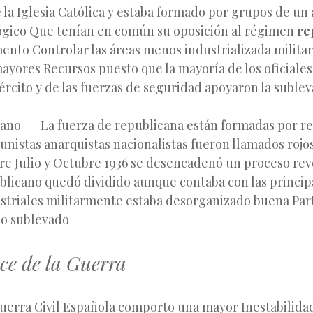
 la Iglesia Católica y estaba formado por grupos de un
ógico Que tenían en común su oposición al régimen
re
nto Controlar las áreas menos industrializada milit
yores Recursos puesto que la mayoría de los oficiales 
jército y de las fuerzas de seguridad apoyaron la suble
ano La fuerza de republicana están formadas por r
unistas anarquistas nacionalistas fueron llamados rojos
re Julio y Octubre 1936 se desencadenó un proceso rev
ublicano quedó dividido aunque contaba con las princip
striales militarmente estaba desorganizado buena Part
do sublevado
nce de la Guerra
 Guerra Civil Española comporto una mayor Inestabilidad