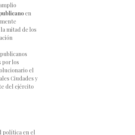
 amplio
publicano
en
armente
la mitad de los
vación
epublicanos
 por los
olucionario el
ales Ciudades y
e del ejército
 política en el