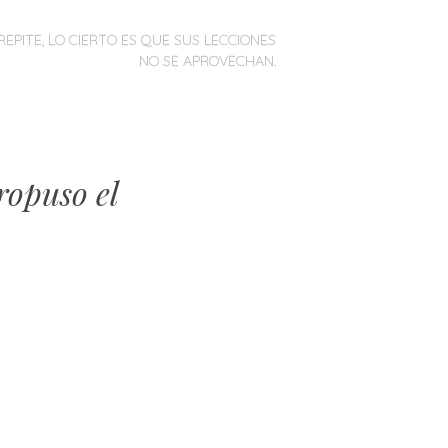
REPITE, LO CIERTO ES QUE SUS LECCIONES
NO SE APROVECHAN.
ropuso el