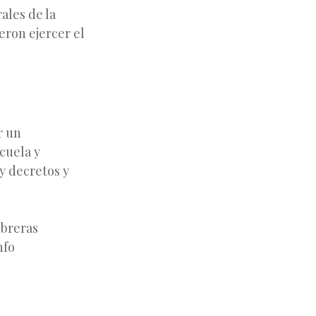
ales de la
eron ejercer el
r un
scuela y
y decretos y
obreras
nfo