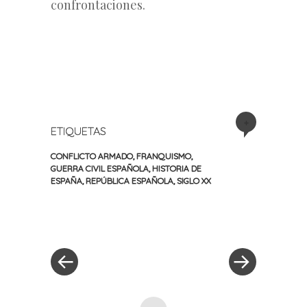
confrontaciones.
+
ETIQUETAS
CONFLICTO ARMADO
,
FRANQUISMO
,
GUERRA CIVIL ESPAÑOLA
,
HISTORIA DE
ESPAÑA
,
REPÚBLICA ESPAÑOLA
,
SIGLO XX
«
Siguiente
Navegación
Entrada
entrada
anterior
»
de
entradas