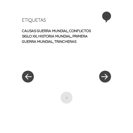
+
ETIQUETAS
CAUSAS GUERRA MUNDIAL
,
CONFLICTOS
SIGLO XX
,
HISTORIA MUNDIAL
,
PRIMERA
GUERRA MUNDIAL
,
TRINCHERAS
«
Siguiente
Navegación
Entrada
entrada
anterior
»
de
entradas
+