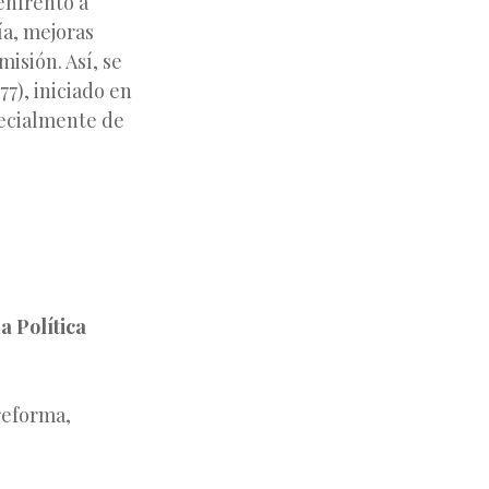
 enfrentó a
a, mejoras
misión. Así, se
77), iniciado en
pecialmente de
a Política
 reforma,