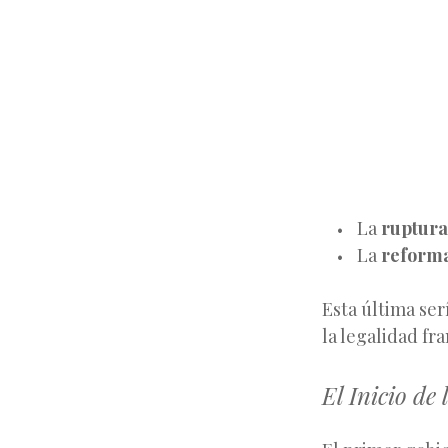
La
ruptura
La
reform
Esta última ser
la legalidad fr
El Inicio de