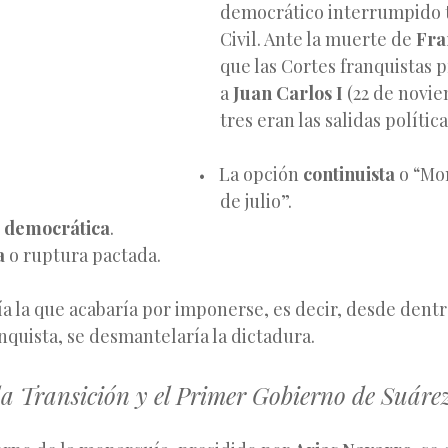
democrático interrumpido t
Civil. Ante la muerte de
Fra
que las Cortes franquistas 
a
Juan Carlos I
(22 de novie
tres eran las salidas polític
La opción
continuista
o “Mon
de julio”.
 democrática
.
a
o ruptura pactada.
ía la que acabaría por imponerse, es decir, desde dent
anquista, se desmantelaría la dictadura.
 la Transición y el Primer Gobierno de Suáre