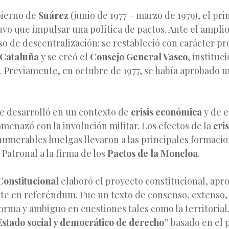
bierno de
Suárez
(junio de 1977 – marzo de 1979), el pr
vo que impulsar una política de pactos. Ante el ampli
so de descentralización: se restableció con carácter pro
 Cataluña
y se creó el
Consejo General Vasco
, instituc
 Previamente, en octubre de 1977, se había aprobado 
se desarrolló en un contexto de
crisis económica
y de e
amenazó con la involución militar. Los efectos de la
cri
numerables huelgas llevaron a las principales formacio
a Patronal a la firma de los
Pactos de la Moncloa
.
onstitucional
elaboró el proyecto constitucional, apr
te en referéndum. Fue un texto de consenso, extenso, 
orma y ambiguo en cuestiones tales como la territorial.
Estado social y democrático de derecho
” basado en el 