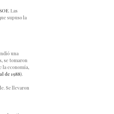
SOE
. Las
 que supuso la
endió una
s, se tomaron
de la economía,
l de 1988
).
e. Se llevaron