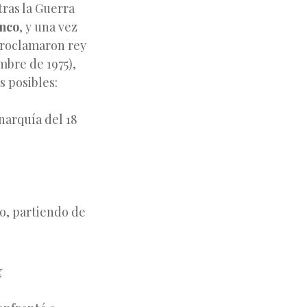
ras la Guerra
nco
, y una vez
proclamaron rey
mbre de 1975),
as posibles:
arquía del 18
ro, partiendo de
z