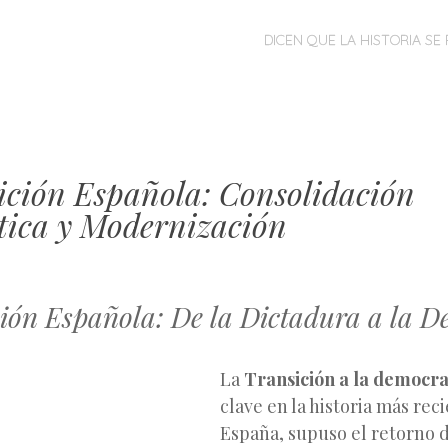
MENÚ
SALTAR
DICEN QUE LA HISTORIA SE 
AL
CONTENIDO
ición Española: Consolidación
ica y Modernización
ión Española: De la Dictadura a la 
La
Transición a la democra
clave en la historia más rec
España, supuso el retorno 