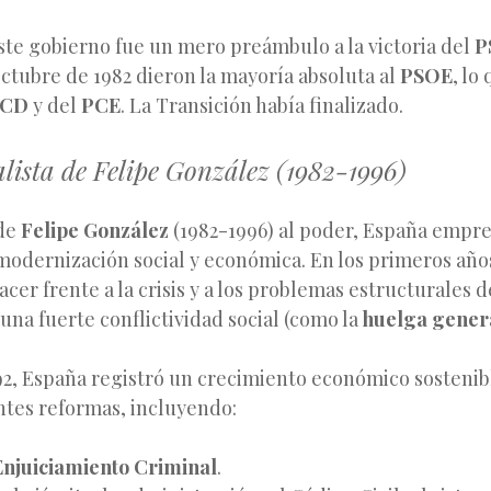
ste gobierno fue un mero preámbulo a la victoria del
P
ctubre de 1982 dieron la mayoría absoluta al
PSOE
, lo
CD
y del
PCE
. La Transición había finalizado.
lista de Felipe González (1982-1996)
 de
Felipe González
(1982-1996) al poder, España empr
modernización social y económica. En los primeros año
cer frente a la crisis y a los problemas estructurales 
una fuerte conflictividad social (como la
huelga genera
92, España registró un crecimiento económico sostenibl
ntes reformas, incluyendo:
Enjuiciamiento Criminal
.