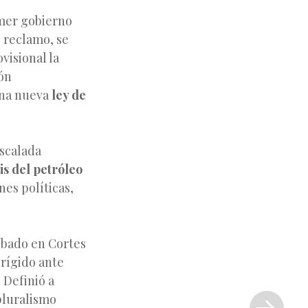
imer gobierno
o reclamo, se
visional la
ión
una nueva
ley de
scalada
sis del petróleo
nes políticas,
obado en Cortes
rígido ante
 Definió a
Siguiente
pluralismo
entrada