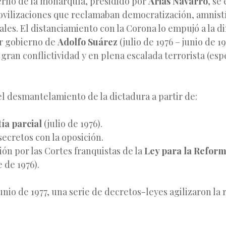
erno de la monarquía, presidido por
Arias Navarro
, se
vilizaciones que reclamaban democratización, amnistí
iales. El distanciamiento con la Corona lo empujó a la di
r gobierno de
Adolfo Suárez
(julio de 1976 – junio de 19
gran conflictividad y en plena escalada terrorista (es
l desmantelamiento de la dictadura a partir de:
ía parcial
(julio de 1976).
ecretos con la oposición.
ón por las Cortes franquistas de la
Ley para la Reform
 de 1976).
unio de 1977, una serie de decretos-leyes agilizaron la