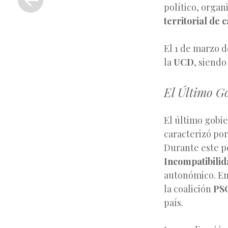
anterior
político, orga
territorial de
El 1 de marzo 
la
UCD
, siendo
El Último Go
El último gobi
caracterizó por 
Durante este p
Incompatibilid
autonómico. En 
la coalición
PS
país.