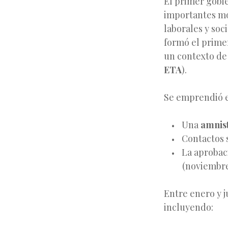
El primer gobi
importantes mo
laborales y soc
formó el prime
un contexto de 
ETA
).
Se emprendió e
Una
amnist
Contactos s
La aprobaci
(noviembre
Entre enero y j
incluyendo: