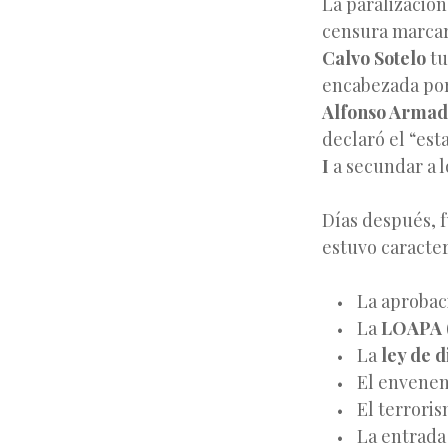
La paralización
censura marcaro
Calvo Sotelo
tu
encabezada por
Alfonso Arma
declaró el “esta
I
a secundar a lo
Días después, 
estuvo caracter
La aprobac
La
LOAPA
La
ley de d
El envene
El terrori
La entrada