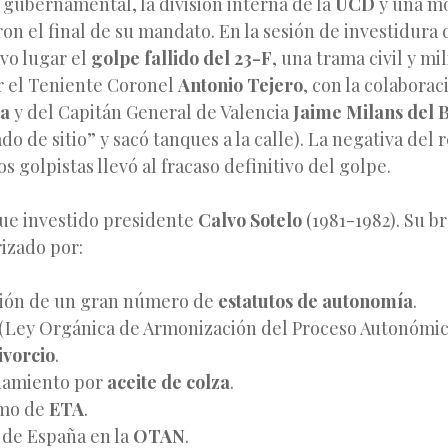
 gubernamental, la división interna de la
UCD
y una m
n el final de su mandato. En la sesión de investidura
vo lugar el
golpe fallido del 23-F
, una trama civil y mil
 el Teniente Coronel
Antonio Tejero
, con la colabora
da
y del Capitán General de Valencia
Jaime Milans del 
do de sitio” y sacó tanques a la calle). La negativa del 
s golpistas llevó al fracaso definitivo del golpe.
fue investido presidente
Calvo Sotelo
(1981-1982). Su 
izado por:
ión de un gran número de
estatutos de autonomía
.
(Ley Orgánica de Armonización del Proceso Autonómic
ivorcio
.
namiento por
aceite de colza
.
smo de
ETA
.
 de España en la
OTAN
.