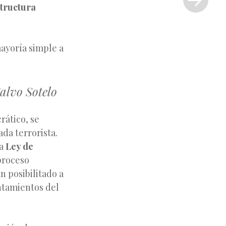
»
tructura
ayoría simple a
alvo Sotelo
rático, se
ada terrorista.
la
Ley de
 proceso
n posibilitado a
ntamientos del