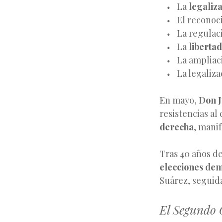
La
legaliza
El reconoc
La regulac
La
liberta
La ampliac
La legaliza
En mayo,
Don J
resistencias al
derecha
, mani
Tras 40 años de
elecciones dem
Suárez, seguid
El Segundo 