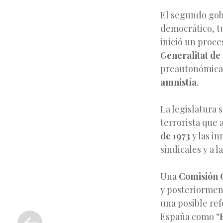
El segundo go
democrático, tu
inició un proce
Generalitat de
preautonómica.
amnistía
.
La legislatura 
terrorista que 
de 1973
y las in
sindicales y a l
Una
Comisión C
y posteriormen
una posible ref
«
Entrada
España como “