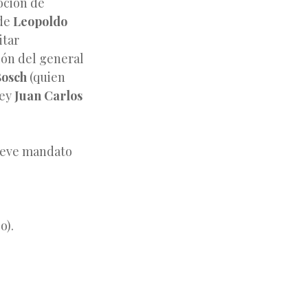
oción de
 de
Leopoldo
itar
ción del general
Bosch
(quien
rey
Juan Carlos
breve mandato
o).