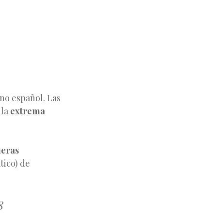
ono español. Las
 la
extrema
eras
ico) de
8