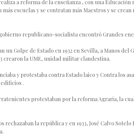
ealiza a reforma de la enseñanza , con una Educación m
an más escuelas y se contratan más Maestros y se crean
 gobierno republicano-socialista encontró Grandes en
an un Golpe de Estado en 1932 en Sevilla, a Manos del 
33 crearon la UME, unidad militar clandestina.
nciaba y protestaba contra Estado laico y Contra los asa
edificios .
ratenientes protestaban por la reforma Agraria, la cual
 rechazaban la república y en 1933, José Calvo Sotelo 
a.