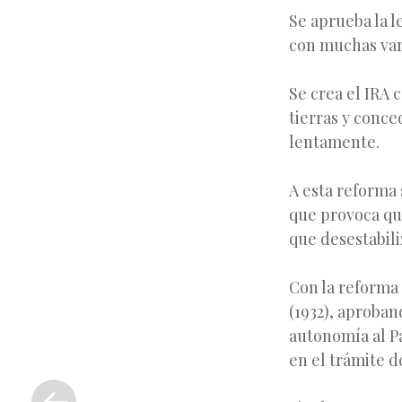
Se aprueba la l
con muchas var
Se crea el IRA 
tierras y conc
lentamente.
A esta reforma 
que provoca que
que desestabiliz
Con la reforma 
(1932), aproban
autonomía al Pa
en el trámite d
«
Entrada