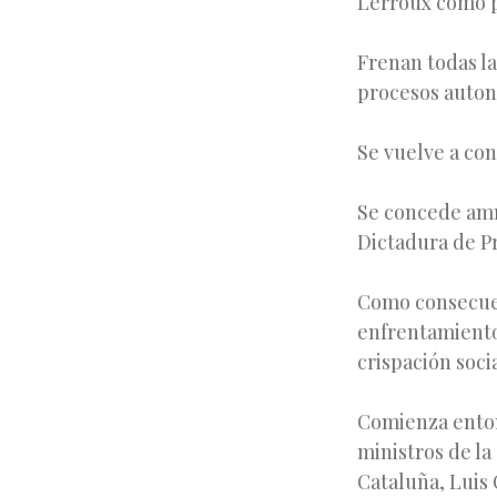
Lerroux como p
Frenan todas la
procesos auton
Se vuelve a con
Se concede amni
Dictadura de P
Como consecuenc
enfrentamiento
crispación socia
Comienza enton
ministros de la
Cataluña, Luis