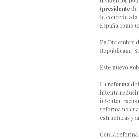
dividen los pod
(
presidente
de 
le concede a la
España como un
En Diciembre de
Republicana-So
Este nuevo gob
La
reforma
del
intenta reducir
intentan racion
reforma no cua
estructuras y 
Con la reforma 