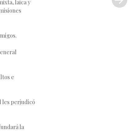
ixta, laica y
»
 misiones
emigos.
General
ltos e
 les perjudicó
fundará la