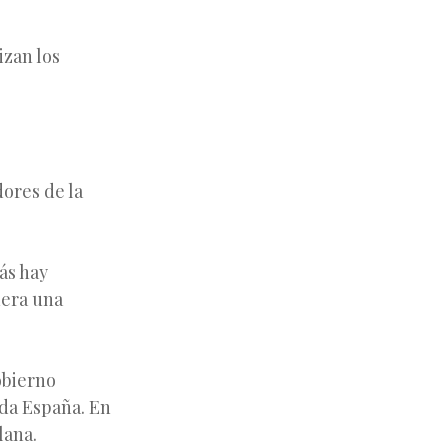
izan los
dores de la
ás hay
nera una
obierno
oda España. En
lana.