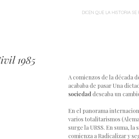
MENÚ
SALTAR
DICEN QUE LA HISTORIA SE 
AL
CONTENIDO
ivil 1985
A comienzos de la década d
acababa de pasar Una dictad
sociedad
deseaba un cambi
En el panorama internacion
varios totalitarismos (Aleman
surge la URSS. En suma, la 
comienza a Radicalizar y s