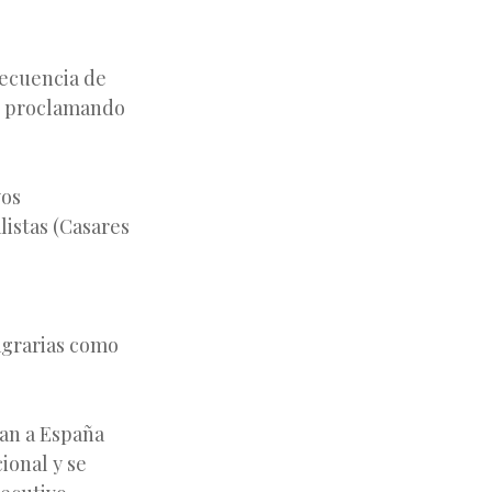
nsecuencia de
e, proclamando
yos
istas (Casares
agrarias como
ran a España
ional y se