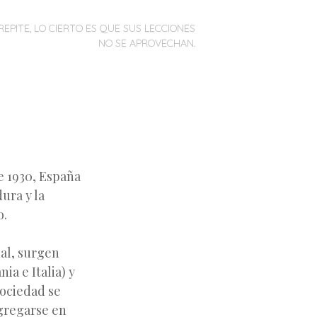
REPITE, LO CIERTO ES QUE SUS LECCIONES
NO SE APROVECHAN.
e 1930, España
ura y la
o.
al, surgen
ia e Italia) y
sociedad se
egregarse en