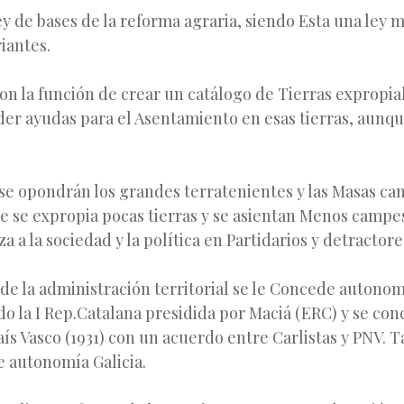
ey de bases de la reforma agraria, siendo Esta una ley 
iantes.
con la función de crear un catálogo de Tierras expropial
eder ayudas para el Asentamiento en esas tierras, aun
se opondrán los grandes terratenientes y las Masas cam
 se expropia pocas tierras y se asientan Menos campesi
a a la sociedad y la política en Partidarios y detractore
de la administración territorial se le Concede autonom
do la I Rep.Catalana presidida por Maciá (ERC) y se co
ís Vasco (1931) con un acuerdo entre Carlistas y PNV. 
e autonomía Galicia.