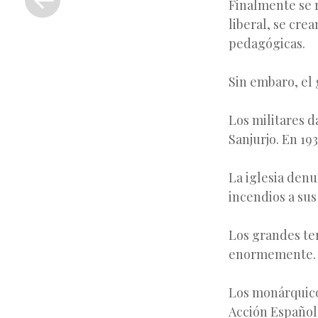
Finalmente se r
anterior
liberal, se cre
pedagógicas.
Sin embaro, el
Los militares d
Sanjurjo. En 19
La iglesia denu
incendios a sus 
Los grandes ter
enormemente.
Los monárquicos
Acción Español