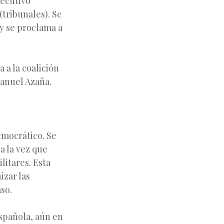
jecutivo
(tribunales). Se
 y se proclama a
 a la coalición
anuel Azaña.
emocrático. Se
a la vez que
litares. Esta
izar las
so.
española, aún en