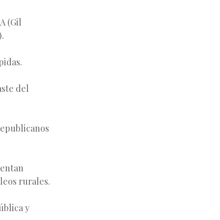
A (Gil
).
pidas.
ste del
 republicanos
sentan
leos rurales.
ública y