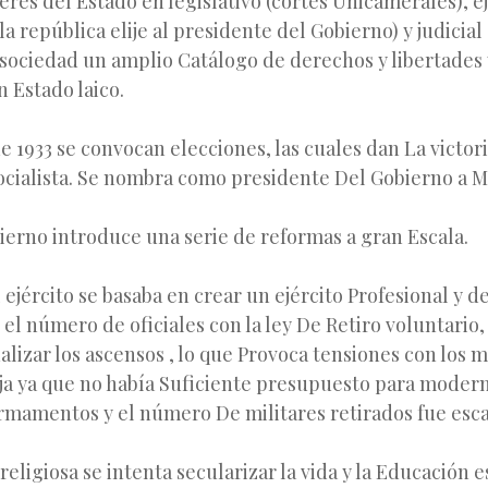
eres del Estado en legislativo (cortes Unicamerales), e
la república elije al presidente del Gobierno) y judicial 
 sociedad un amplio Catálogo de derechos y libertades
 Estado laico.
 1933 se convocan elecciones, las cuales dan La victoria
cialista. Se nombra como presidente Del Gobierno a M
ierno introduce una serie de reformas a gran Escala.
 ejército se basaba en crear un ejército Profesional y d
 el número de oficiales con la ley De Retiro voluntario, 
alizar los ascensos , lo que Provoca tensiones con los mi
ja ya que no había Suficiente presupuesto para modern
armamentos y el número De militares retirados fue esca
religiosa se intenta secularizar la vida y la Educación 