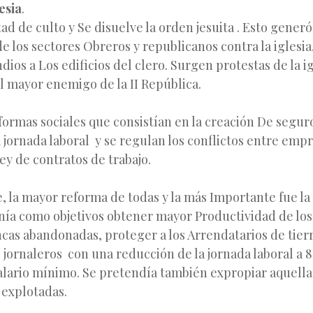
esia
.
tad de culto y Se disuelve la orden jesuita . Esto gener
de los sectores Obreros y republicanos contra la iglesi
dios a Los edificios del clero. Surgen protestas de la ig
l mayor enemigo de la II República.
ormas sociales que consistían en la creación De seguros
 jornada laboral y se regulan los conflictos entre empr
ley de contratos de trabajo.
, la mayor reforma de todas y la más Importante fue la
enía como objetivos obtener mayor Productividad de lo
incas abandonadas, proteger a los Arrendatarios de tierr
s jornaleros con una reducción de la jornada laboral a 8
alario mínimo. Se pretendía también expropiar aquella
 explotadas.