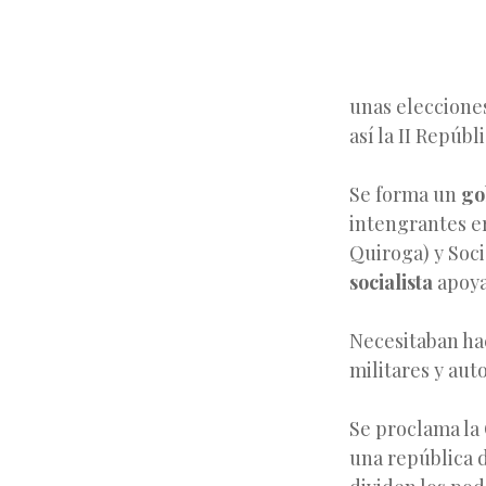
unas elecciones
así la II Repúbl
Se forma un
go
intengrantes e
Quiroga) y Soci
socialista
apoyar
Necesitaban ha
militares y aut
Se proclama la 
una república 