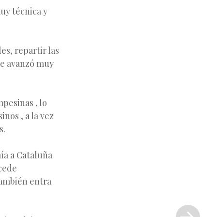
muy técnica y
es, repartir las
que avanzó muy
pesinas , lo
nos , a la vez
s.
ía a Cataluña
ncede
También entra
Siguiente
entrada