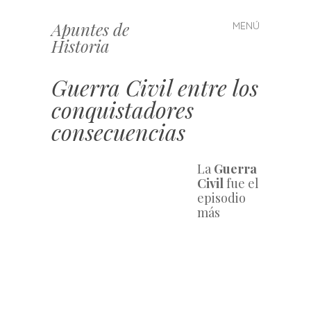
Apuntes de
MENÚ
Saltar
Historia
al
contenido
Guerra Civil entre los
conquistadores
consecuencias
La 
Guerra 
Civil
 fue el 
episodio 
más 