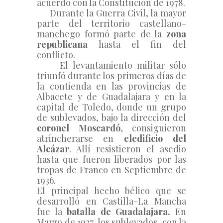
acuerdo con la Constitución de 1978.
     Durante la Guerra Civil, la mayor 
parte del territorio castellano-
manchego formó parte de la 
zona 
republicana 
hasta el fin del 
conflicto.
     El levantamiento militar sólo 
triunfó durante los primeros días de 
la contienda en las provincias de 
Albacete y de Guadalajara y en la 
capital de Toledo, donde un grupo 
de sublevados, bajo la dirección del 
coronel Moscardó
, consiguieron 
atrincherarse en 
el
edificio del 
Alcázar
. Allí resistieron el asedio 
hasta que fueron liberados por las 
tropas de Franco en Septiembre de 
1936.
El principal hecho bélico que se 
desarrolló en Castilla-La Mancha 
fue la 
batalla de Guadalajara. 
En 
Marzo de 1937, los sublevados, con la 