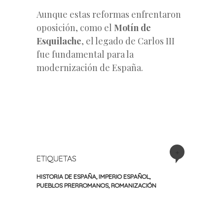
Aunque estas reformas enfrentaron
oposición, como el
Motín de
Esquilache
, el legado de Carlos III
fue fundamental para la
modernización de España.
+
ETIQUETAS
HISTORIA DE ESPAÑA
,
IMPERIO ESPAÑOL
,
PUEBLOS PRERROMANOS
,
ROMANIZACIÓN
«
Siguiente
Navegación
Entrada
entrada
anterior
»