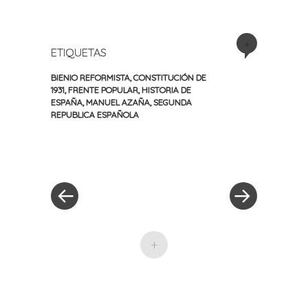
+
ETIQUETAS
BIENIO REFORMISTA
,
CONSTITUCIÓN DE
1931
,
FRENTE POPULAR
,
HISTORIA DE
ESPAÑA
,
MANUEL AZAÑA
,
SEGUNDA
REPUBLICA ESPAÑOLA
«
Siguiente
Navegación
Entrada
entrada
anterior
»
de
entradas
+