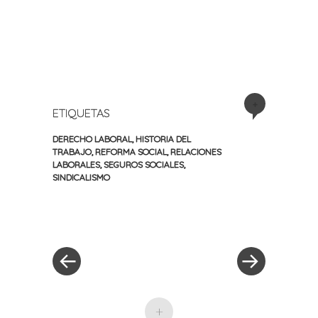
+
ETIQUETAS
DERECHO LABORAL
,
HISTORIA DEL
TRABAJO
,
REFORMA SOCIAL
,
RELACIONES
LABORALES
,
SEGUROS SOCIALES
,
SINDICALISMO
«
Siguiente
Navegación
Entrada
entrada
anterior
»
de
entradas
+